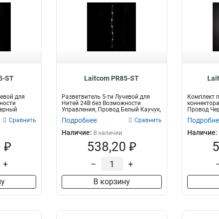
5-ST
Laitcom PR85-ST
Lai
чевой для
Разветвитель 5-ти Лучевой для
Комплект п
ности
Нитей 24В без Возможности
коннектора
Черный
Управления, Провод Белый Каучук,
Провод Че
IP65
Подробнее
Подробне
Сравнить
Сравнить
Наличие:
Наличие:
В наличии
 ₽
538,20 ₽
5
+
–
+
ну
В корзину