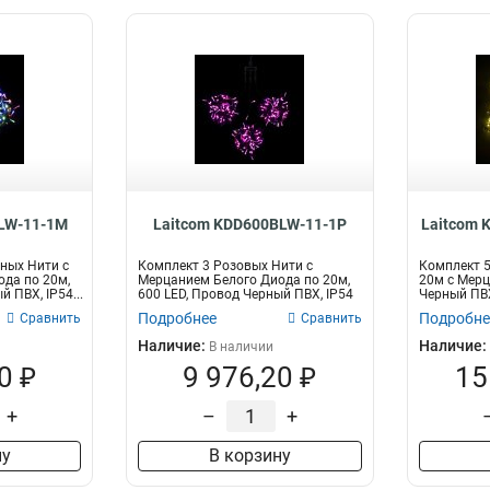
LW-11-1M
Laitcom KDD600BLW-11-1P
Laitcom
ных Нити с
Комплект 3 Розовых Нити с
Комплект 5
да по 20м,
Мерцанием Белого Диода по 20м,
20м с Мерц
 ПВХ, IP54...
600 LED, Провод Черный ПВХ, IP54
Черный ПВХ
Подробнее
Подробне
Сравнить
Сравнить
Наличие:
Наличие:
В наличии
0 ₽
9 976,20 ₽
15
+
–
+
ну
В корзину