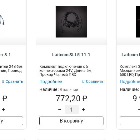
m-8-1
Laitcom SLL5-11-1
Laitcom
итей 24В без
Комплект подключения с 5
Комплект 3
ния, Провод
коннекторами 24V, Длина 5м,
Мерцанием 
Провод Черный ПВХ
600 LED, П
Подробнее
Подробне
Сравнить
Сравнить
Наличие:
Наличие:
В наличии
 ₽
772,20 ₽
9
+
–
+
ну
В корзину