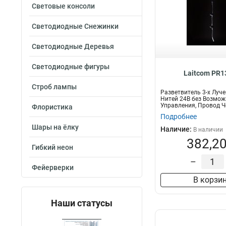
Световые консоли
Светодиодные Снежинки
Светодиодные Деревья
Светодиодные фигуры
Laitcom PR1
Строб лампы
Разветвитель 3-х Луч
Нитей 24В без Возмож
Управления, Провод 
Флористика
Каучук, IP65
Подробнее
Шары на ёлку
Наличие:
В наличии
382,20
Гибкий неон
–
Фейерверки
В корзи
Наши статусы