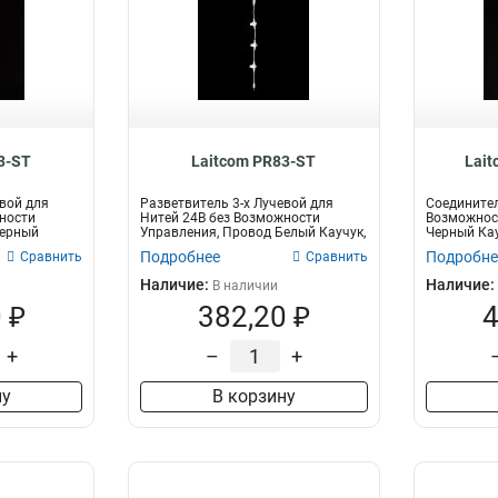
3-ST
Laitcom PR83-ST
Lait
евой для
Разветвитель 3-х Лучевой для
Соединител
ности
Нитей 24В без Возможности
Возможнос
Черный
Управления, Провод Белый Каучук,
Черный Кау
IP65
Подробнее
Подробне
Сравнить
Сравнить
Наличие:
Наличие:
В наличии
 ₽
382,20 ₽
4
+
–
+
ну
В корзину