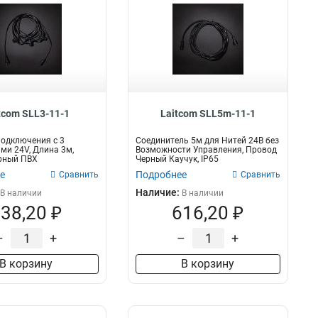
tcom SLL3-11-1
Laitcom SLL5m-11-1
одключения с 3
Соединитель 5м для Нитей 24В без
ми 24V, Длина 3м,
Возможности Управления, Провод
рный ПВХ
Черный Каучук, IP65
е
Подробнее
Сравнить
Сравнить
Наличие:
В наличии
В наличии
38,20 ₽
616,20 ₽
–
+
–
+
В корзину
В корзину