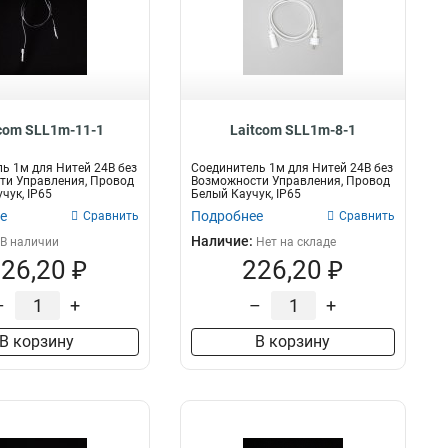
com SLL1m-11-1
Laitcom SLL1m-8-1
ь 1м для Нитей 24В без
Соединитель 1м для Нитей 24В без
ти Управления, Провод
Возможности Управления, Провод
чук, IP65
Белый Каучук, IP65
е
Подробнее
Сравнить
Сравнить
Наличие:
В наличии
Нет на складе
26,20 ₽
226,20 ₽
–
+
–
+
В корзину
В корзину