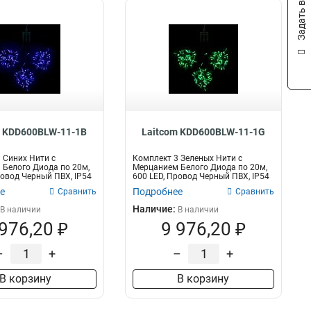
Задать вопрос
m KDD600BLW-11-1B
Laitcom KDD600BLW-11-1G
 Синих Нити с
Комплект 3 Зеленых Нити с
Белого Диода по 20м,
Мерцанием Белого Диода по 20м,
ровод Черный ПВХ, IP54
600 LED, Провод Черный ПВХ, IP54
е
Подробнее
Сравнить
Сравнить
Наличие:
В наличии
В наличии
 976,20 ₽
9 976,20 ₽
–
+
–
+
В корзину
В корзину