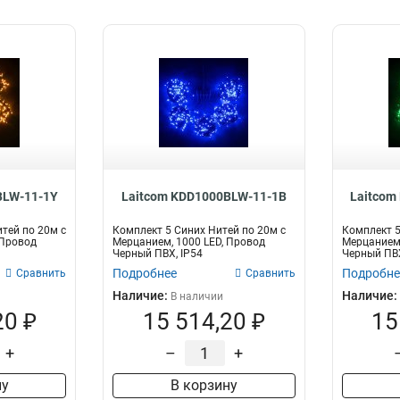
BLW-11-1Y
Laitcom KDD1000BLW-11-1B
Laitcom
тей по 20м с
Комплект 5 Синих Нитей по 20м с
Комплект 5
 Провод
Мерцанием, 1000 LED, Провод
Мерцанием,
Черный ПВХ, IP54
Черный ПВХ
Подробнее
Подробне
Сравнить
Сравнить
Наличие:
Наличие:
В наличии
20 ₽
15 514,20 ₽
15
+
–
+
ну
В корзину