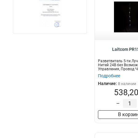
Laitcom PR1
Разветвитель 5-ти Лу
Нитей 24В без Возмож
Управления, Провод 
Каучук, IP6
Подробнее
Наличие:
В наличии
538,20
–
В корзи