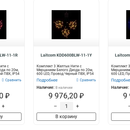
LW-11-1R
Laitcom KDD600BLW-11-1Y
Laitco
ити с
Комплект 3 Желтых Нити с
Комплект 3
да по 20м,
Мерцанием Белого Диода по 20м,
Мерцанием 
й ПВХ, IP54
600 LED, Провод Черный ПВХ, IP54
600 LED, П
Подробнее
Подробне
Сравнить
Сравнить
Наличие:
Наличие:
В наличии
0 ₽
9 976,20 ₽
9
+
–
+
ну
В корзину