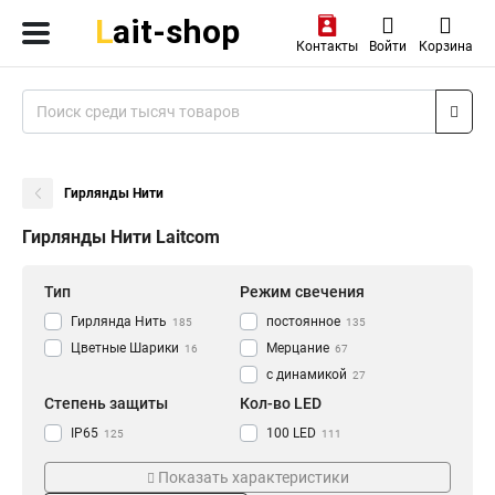
Контакты
Войти
Корзина
Гирлянды Нити
Гирлянды Нити Laitcom
Тип
Режим свечения
Гирлянда Нить
постоянное
185
135
Цветные Шарики
Мерцание
16
67
с динамикой
27
Степень защиты
Кол-во LED
IP65
100 LED
125
111
IP67
120 LED
2
3
Показать характеристики
IP44
88 LED
13
26