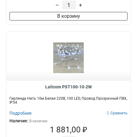
фиолетовый
3
7 м
–
+
1
мультиколор
10
15 м
Назначение
Влагозащищенная
1
В корзину
1,5 м
3
для улицы
да
182
183
2 м
8
для дома
нет
201
18
Морозостойкость
да
182
нет
19
Laitcom PST100-10-2W
Гирлянда Нить 10м Белая 220В, 100 LED, Провод Прозрачный ПВХ,
IP54
Подробнее
Сравнить
Наличие:
В наличии
1 881,00 ₽