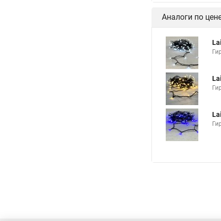
Аналоги по цен
La
Ги
La
Ги
La
Ги