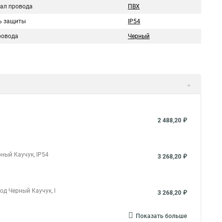
ал провода
ПВХ
ь защиты
IP54
ровода
Черный
2 488,20 ₽
ный Каучук, IP54
3 268,20 ₽
од Черный Каучук, I
3 268,20 ₽
Показать больше