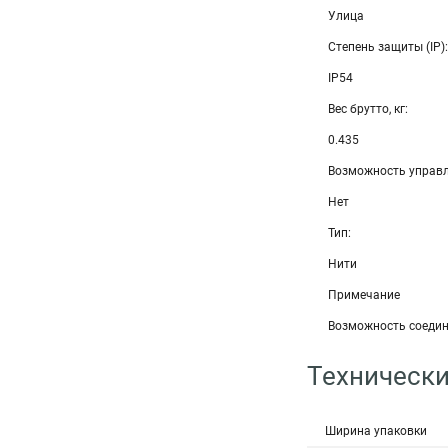
Улица
Степень защиты (IP):
IP54
Вес брутто, кг:
0.435
Возможность управл
Нет
Тип:
Нити
Примечание
Возможность соедине
Технически
Ширина упаковки