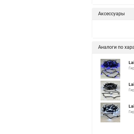
Аксессуары
Аналоги по хар
La
Ги
La
Ги
La
Ги