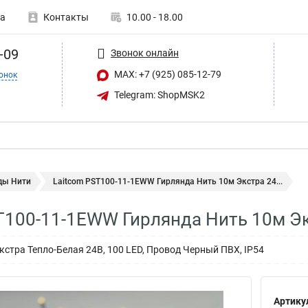
а
Контакты
10.00 - 18.00
-09
Звонок онлайн
MAX: +7 (925) 085-12-79
онок
Telegram: ShopMSK2
ды Нити
Laitcom PST100-11-1EWW Гирлянда Нить 10м Экстра 24...
T100-11-1EWW Гирлянда Нить 10м Э
кстра Тепло-Белая 24В, 100 LED, Провод Черный ПВХ, IP54
Артику