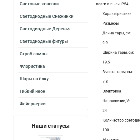
Световые консоли
влаги и пыли IP54.
Характеристики
Светодиодные Снежинки
Размеры
Светодиодные Деревья
Длина тары, см:
Светодиодные фигуры
9.9
Ширина тары, см:
Строб лампы
19.5
Флористика
Высота тары, см:
Шары на ёлку
7.8
Гибкий неон
Электрика
Напряжение, V:
Фейерверки
24
Количество светоди
Наши статусы
100
Мерцание: