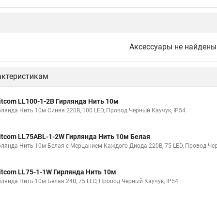
Аксессуары не найдены
актеристикам
itcom LL100-1-2B Гирлянда Нить 10м
рлянда Нить 10м Синяя 220В, 100 LED, Провод Черный Каучук, IP54
itcom LL75ABL-1-2W Гирлянда Нить 10м Белая
рлянда Нить 10м Белая с Мерцанием Каждого Диода 220В, 75 LED, Провод Чер
itcom LL75-1-1W Гирлянда Нить 10м
рлянда Нить 10м Белая 24В, 75 LED, Провод Черный Каучук, IP54