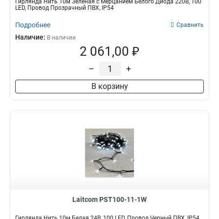
Гирлянда Нить 10м Зеленая с Мерцанием Белого Диода 220В, 100
LED, Провод Прозрачный ПВХ, IP54
Подробнее
Сравнить
Наличие:
В наличии
2 061,00 ₽
–
+
В корзину
Laitcom PST100-11-1W
Гирлянда Нить 10м Белая 24В, 100 LED, Провод Черный ПВХ, IP54