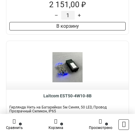
2 151,00 ₽
–
+
В корзину
Laitcom EST50-4W10-8B
Гирлянда Нить на Батарейках 5м Синяя, 50 LED, Провод
Прозрачный Силикон, IP65
Подробнее
Сравнить
0
0
0
Сравнить
Корзина
Просмотрено
Наличие:
В наличии