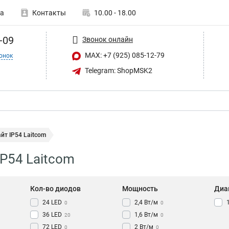
а
Контакты
10.00 - 18.00
-09
Звонок онлайн
MAX: +7 (925) 085-12-79
онок
Telegram: ShopMSK2
т IP54 Laitcom
P54 Laitcom
Кол-во диодов
Мощность
Диа
24 LED
2,4 Вт/м
0
0
36 LED
1,6 Вт/м
20
0
72 LED
2 Вт/м
0
0