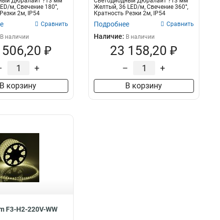
ный Дюралайт ?13 мм
Светодиодный Дюралайт ?13 мм
ED/м, Свечение 180°,
Желтый, 36 LED/м, Свечение 360°,
Резки 2м, IP54
Кратность Резки 2м, IP54
е
Подробнее
Сравнить
Сравнить
Наличие:
В наличии
В наличии
 506,20 ₽
23 158,20 ₽
–
+
–
+
В корзину
В корзину
om F3-H2-220V-WW