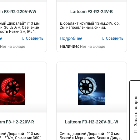
om F3-R2-220V-WW
Laitcom F3-R2-24V-B
ный Дюралайт ?13 мм
Дюралайт круглый 13мм,24V, к.р.
й, 36 LED/м, Свечение
2м, направленный, синий,
ость Резки 2м, IP54...
е
Подробнее
Сравнить
Сравнить
Наличие:
Нет на складе
Нет на складе
Задать вопрос
com F3-H2-220V-R
Laitcom F3-H2-220V-BL-W
ный Дюралайт ?13 мм
Светодиодный Дюралайт ?13 мм
6 LED/м, Свечение 360°,
Белый с Мерцанием Белого Диода,