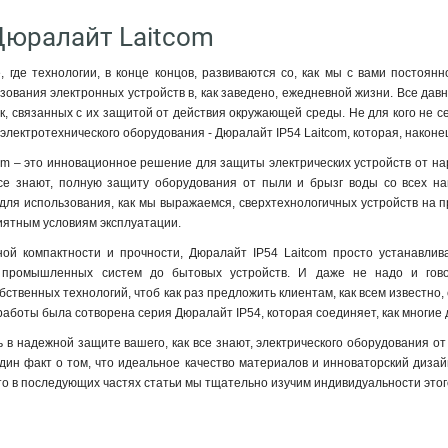
Дюралайт Laitcom
 где технологии, в конце концов, развиваются со, как мы с вами постоян
ования электронных устройств в, как заведено, ежедневной жизни. Все давно
к, связанных с их защитой от действия окружающей среды. Не для кого не се
электротехнического оборудования - Дюралайт IP54 Laitcom, которая, наконе
om – это инновационное решение для защиты электрических устройств от на
 все знают, полную защиту оборудования от пыли и брызг воды со всех н
для использования, как мы выражаемся, сверхтехнологичных устройств на пр
иятным условиям эксплуатации.
ной компактности и прочности, Дюралайт IP54 Laitcom просто устанавлив
 промышленных систем до бытовых устройств. И даже не надо и гово
ственных технологий, чтоб как раз предложить клиентам, как всем известно
й работы была сотворена серия Дюралайт IP54, которая соединяет, как многи
 в надежной защите вашего, как все знают, электрического оборудования от
дин факт о том, что идеальное качество материалов и инноваторский диза
что в последующих частях статьи мы тщательно изучим индивидуальности этог