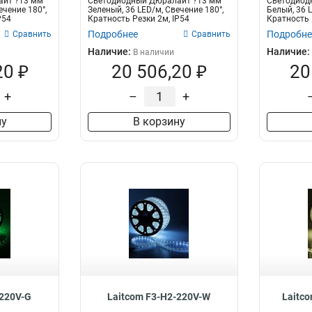
айт ?13 мм
Светодиодный Дюралайт ?13 мм
Светодиод
ечение 180°,
Зеленый, 36 LED/м, Свечение 180°,
Белый, 36 L
P54
Кратность Резки 2м, IP54
Кратность 
Подробнее
Подробне
Сравнить
Сравнить
Наличие:
Наличие:
В наличии
20 ₽
20 506,20 ₽
20
+
–
+
ну
В корзину
-220V-G
Laitcom F3-H2-220V-W
Laitc