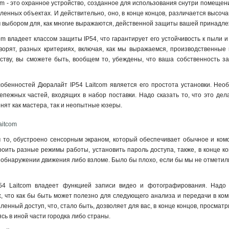
m - это охранное устройство, созданное для использования снутри помещени
шленных объектах. И действительно, оно, в конце концов, различается высоч
 выбором для, как многие выражаются, действенной защиты вашей принадле
m владеет классом защиты IP54, что гарантирует его устойчивость к пыли и
оворят, разных критериях, включая, как мы выражаемся, производственные
йству, вы сможете быть, вообщем то, убеждены, что ваша собственность з
обенностей Дюралайт IP54 Laitcom является его простота установки. Необ
пежных частей, входящих в набор поставки. Надо сказать то, что это дела
енят как мастера, так и неопытные юзеры
.
aitcom
 то, обустроено сенсорным экраном, который обеспечивает обычное и комф
роить разные режимы работы, установить пароль доступа, также, в конце к
, обнаружении движения либо взломе. Было бы плохо, если бы мы не отметили
54 Laitcom владеет функцией записи видео и фотографирования. Надо 
 что как бы быть может полезно для следующего анализа и передачи в компе
ленный доступ, что, стало быть, дозволяет для вас, в конце концов, просм
сь в иной части городка либо страны.