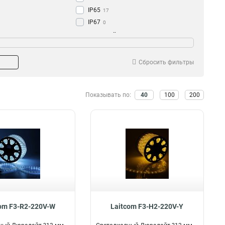
IP65
17
IP67
0
IP68
то применения
Морозостойкость
0
Для дома
да
25
24
Для улицы
нет
25
0
Сбросить фильтры
Для кафе
25
Для ресторанов
25
Показывать по:
40
100
200
Для магазина
25
om F3-R2-220V-W
Laitcom F3-H2-220V-Y