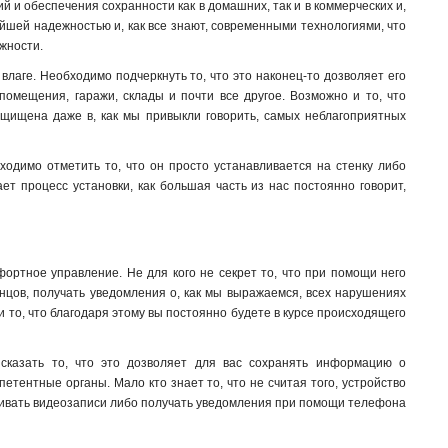
й и обеспечения сохранности как в домашних, так и в коммерческих и,
айшей надежностью и, как все знают, современными технологиями, что
жности.
 влаге. Необходимо подчеркнуть то, что это наконец-то дозволяет его
 помещения, гаражи, склады и почти все другое. Возможно и то, что
ащищена даже в, как мы привыкли говорить, самых неблагоприятных
ходимо отметить то, что он просто устанавливается на стенку либо
ет процесс установки, как большая часть из нас постоянно говорит,
ортное управление. Не для кого не секрет то, что при помощи него
онцов, получать уведомления о, как мы выражаемся, всех нарушениях
 то, что благодаря этому вы постоянно будете в курсе происходящего
сказать то, что это дозволяет для вас сохранять информацию о
тентные органы. Мало кто знает то, что не считая того, устройство
атривать видеозаписи либо получать уведомления при помощи телефона