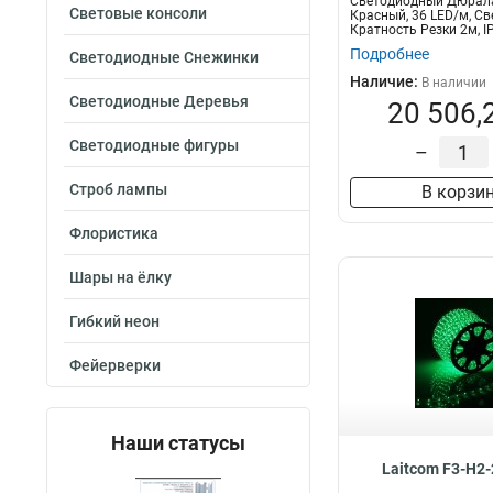
Светодиодный Дюрал
Световые консоли
Красный, 36 LED/м, Св
Кратность Резки 2м, I
Подробнее
Светодиодные Снежинки
Наличие:
В наличии
Светодиодные Деревья
20 506,
Светодиодные фигуры
–
Строб лампы
В корзи
Флористика
Шары на ёлку
Гибкий неон
Фейерверки
Наши статусы
Laitcom F3-H2