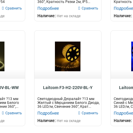
P54
360°, Кратность Резки 2м, IP5...
Кратность 
Подробнее
Подробне
Сравнить
Сравнить
Наличие:
Наличие:
аде
Нет на складе
20V-BL-WW
Laitcom F3-H2-220V-BL-Y
Laitco
айт ?13 мм
Светодиодный Дюралайт ?13 мм
Светодиод
ием Белого
Желтый с Мерцанием Белого Диода,
Синий с Ме
ие 360°,...
36 LED/м, Свечение 360°, Крат...
36 LED/м, С
Подробнее
Подробне
Сравнить
Сравнить
Наличие:
Наличие:
аде
Нет на складе