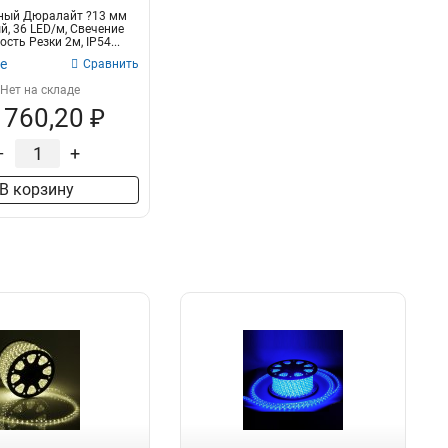
ный Дюралайт ?13 мм
й, 36 LED/м, Свечение
ость Резки 2м, IP54...
е
Сравнить
Нет на складе
 760,20 ₽
–
+
В корзину