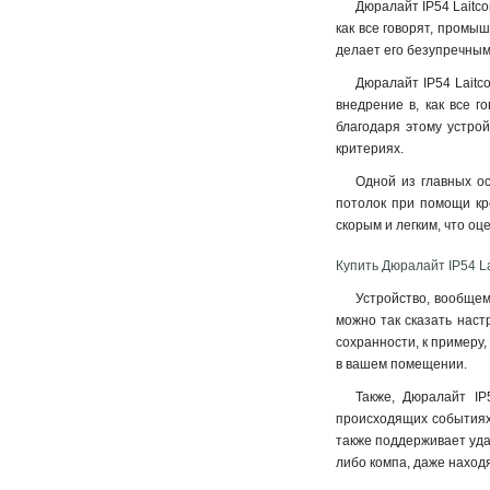
Дюралайт IP54 Laitco
как все говорят, промы
делает его безупречным
Дюралайт IP54 Laitco
внедрение в, как все г
благодаря этому устро
критериях.
Одной из главных ос
потолок при помощи кре
скорым и легким, что оц
Купить Дюралайт IP54 L
Устройство, вообщем
можно так сказать наст
сохранности, к примеру
в вашем помещении.
Также, Дюралайт IP
происходящих событиях,
также поддерживает уда
либо компа, даже находя