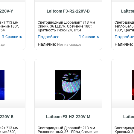
-220V-Y
Laitcom F3-R2-220V-B
Laitc
айт ?13 мм
Светодиодный Дюралайт ?13 мм
Светодиод
чение 180°,
Синий, 36 LED/м, Свечение 180°,
Тепло-Белы
P54
Кратность Резки 2м, IP54
180°, Кратн
Подробнее
Подробне
Сравнить
Сравнить
Наличие:
Наличие:
аде
Нет на складе
-220V-B
Laitcom F3-H2-220V-M
Lait
айт ?13 мм
Светодиодный Дюралайт ?13 мм
Светодиод
ние 360°,
Разноцветный, 36 LED/м, Свечение
Красный, 3