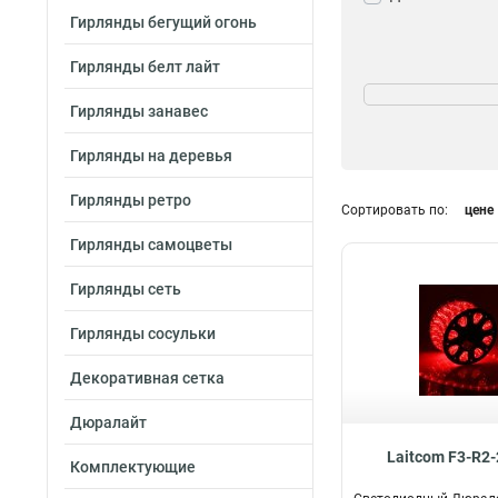
Гирлянды бегущий огонь
Гирлянды белт лайт
Форма
Круглая
25
Гирлянды занавес
Плоская
0
Гирлянды на деревья
Гирлянды ретро
Сортировать по:
цене
Кратность резки
Гирлянды самоцветы
1м
0
Гирлянды сеть
2м
25
4м
0
Гирлянды сосульки
Декоративная сетка
Дюралайт
Laitcom F3-R2
Комплектующие