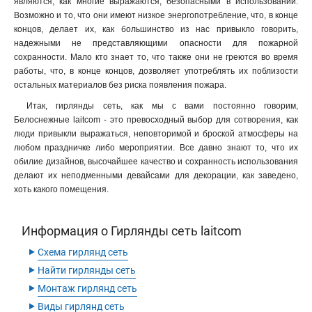
являются, как многие выражаются, безопасными в использовании.
Возможно и то, что они имеют низкое энергопотребление, что, в конце
концов, делает их, как большинство из нас привыкло говорить,
надежными не представляющими опасности для пожарной
сохранности. Мало кто знает то, что также они не греются во время
работы, что, в конце концов, дозволяет употреблять их поблизости
остальных материалов без риска появления пожара.
Итак, гирлянды сеть, как мы с вами постоянно говорим,
Белоснежные laitcom - это превосходный выбор для сотворения, как
люди привыкли выражаться, неповторимой и броской атмосферы на
любом праздничке либо мероприятии. Все давно знают то, что их
обилие дизайнов, высочайшее качество и сохранность использования
делают их неподменными девайсами для декорации, как заведено,
хоть какого помещения.
Информация о Гирлянды сеть laitcom
‣
Схема гирлянд сеть
‣
Найти гирлянды сеть
‣
Монтаж гирлянд сеть
‣
Виды гирлянд сеть