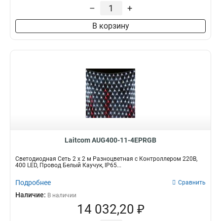
Зелёный
0
нет
нет
–
+
5
5
Синий
1
Контролер
Блок питания
В корзину
Белые/Синие
0
да
да
7
18
Красные/Синие
0
нет
нет
4
5
Мультиколор
6
Тип
Красный
0
Электрогирлянда
23
Элементы гирлянды
0
Набор гирлянд
0
Laitcom AUG400-11-4EPRGB
Светодиодная Сеть 2 x 2 м Разноцветная с Контроллером 220В,
400 LED, Провод Белый Каучук, IP65...
Подробнее
Сравнить
Наличие:
В наличии
14 032,20 ₽