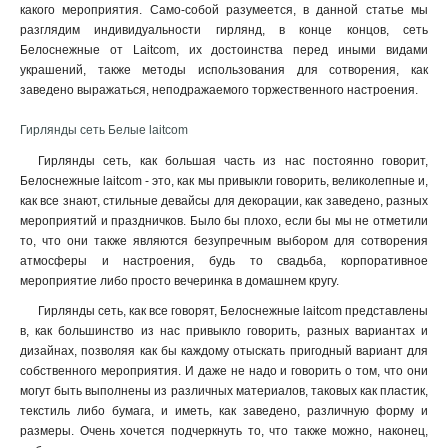
какого мероприятия. Само-собой разумеется, в данной статье мы
разглядим индивидуальности гирлянд, в конце концов, сеть
Белоснежные от Laitcom, их достоинства перед иными видами
украшений, также методы использования для сотворения, как
заведено выражаться, неподражаемого торжественного настроения.
Гирлянды сеть Белые laitcom
Гирлянды сеть, как большая часть из нас постоянно говорит,
Белоснежные laitcom - это, как мы привыкли говорить, великолепные и,
как все знают, стильные девайсы для декорации, как заведено, разных
мероприятий и праздничков. Было бы плохо, если бы мы не отметили
то, что они также являются безупречным выбором для сотворения
атмосферы и настроения, будь то свадьба, корпоративное
мероприятие либо просто вечеринка в домашнем кругу.
Гирлянды сеть, как все говорят, Белоснежные laitcom представлены
в, как большинство из нас привыкло говорить, разных вариантах и
дизайнах, позволяя как бы каждому отыскать пригодный вариант для
собственного мероприятия. И даже не надо и говорить о том, что они
могут быть выполнены из различных материалов, таковых как пластик,
текстиль либо бумага, и иметь, как заведено, различную форму и
размеры. Очень хочется подчеркнуть то, что также можно, наконец,