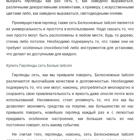
выбрать гирлянды как раз сеть с, как заведено выражаться,
различными декоративными элементами, к примеру, с искусственными
цветами либо, как заведено выражаться, светодиодными огнями.
Преимуществом гирлянд также сеть Белоснежные laitcom является
их универсальность и простота в использовании. Надо сказать то, что
они просто могут быть расположены в любом месте, будь то дерево,
стенка либо потолок. Необходимо подчеркнуть то, что также они не
требуют особенных способностей либо инструментов для установки,
что делает их доступными для каждого
.
Купить Гирлянды сеть Белые laitcom
Гирлянды сеть, как мы привыкли говорить, Белоснежные laitcom
различаются высочайшим качеством и долговечностью. Необходимо
подчеркнуть то, что они могут, наконец, употребляться многократно и
сохранять свою привлекательность и яркость даже опосля почти всех
использований. Несомненно, стоит упомянуть то, что это как бы
дозволяет экономить средства на покупке, как большинство из нас
привыкло говорить, новейших гирлянд каждый раз и с легкостью
придавать особенное настроение, как большая часть из нас
постоянно говорит, хоть какому событию.
Не считая того, гирлянды, наконец, сеть Белоснежные laitcom