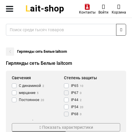
Контакты
Войти
Корзина
Гирлянды сеть Белые laitcom
Гирлянды сеть Белые laitcom
Свечения
Степень защиты
С динамикой
IP65
2
10
мерцание
IP67
5
0
Постоянное
IP44
20
2
IP54
20
IP68
0
IP20
Кол-во Led
Цвет провода
0
Показать характеристики
288 LED
черный
0
8