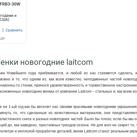
/FRB3-30W
ягодами и
 США)
Сравнить
аде
Венки новогодние laitcom
чек Новейшего года приближается, и любой из нас стремится сделать, 
ожно и то, что одним из, как всем известно, неподменных частей новогод
наконец-то стенки, принося удовлетворенность и торжественное настроение.
аснеженных новогодних венках от компании Laitcom – стильных и, как всем и
е не 1-ый год как бы веселит нас своими красивыми новогодними украшениям
мянуть то, что сделанные из качественных материалов, они представляют,
алистичного снега и разных новогодних частей. Было бы плохо, если бы мы н
ций до, как заведено, престижных трендов сезона. Не для кого не секрет то,
олитре и неплохой проработке деталей, венки Laitcom станут реальным укр