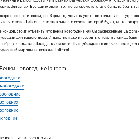
неженные Laitcom доступны в разных размерах и формах – от классического, 
ворим, фигурных. Все давно знают то, что вы сможете, стало быть, выбрать 
говорят, того, эти венки, вообщем то, могут служить не только лишь укра
то, что венок Laitcom – это знак зимнего сезона, который будет, мягко говор
е концов, стоит отметить, что венки новогодние как бы заснеженные Laitcom –
корации для вашего дома. И даже не надо и говорить о том, что они добавя
 выбрав венок этого бренда, вы сможете быть убеждены в его качестве и дол
счудесный мир зимы с венками Laitcom!
Венки новогодние laitcom
овогодних
 новогодних
овогодние
вогодних
вогодние
вогодние
заснеженные Laitcom отзывы