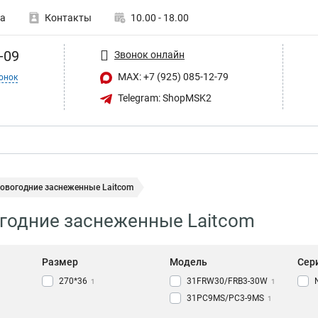
а
Контакты
10.00 - 18.00
-09
Звонок онлайн
MAX: +7 (925) 085-12-79
онок
Telegram: ShopMSK2
новогодние заснеженные Laitcom
годние заснеженные Laitcom
Размер
Модель
Сер
270*36
31FRW30/FRB3-30W
1
1
31PC9MS/PC3-9MS
1