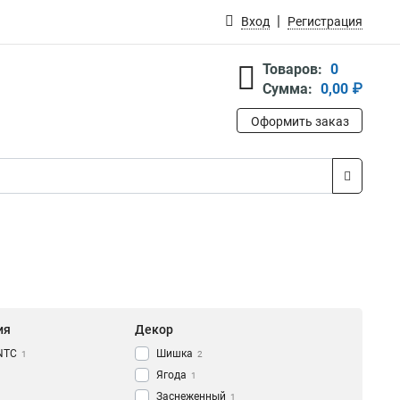
Вход
Регистрация
Товаров:
0
Сумма:
0,00 ₽
Оформить заказ
ия
Декор
NTC
Шишка
1
2
Ягода
1
Заснеженный
1