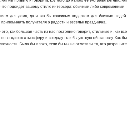
как мы привыкли говорить, круглого до наиболее экстравагантных, как
то, что подойдет вашему стилю интерьера: обычный либо современный.
шением для дома, да и как бы красивым подарком для близких людей.
я, припоминать получателя о радости и веселье праздничка.
 это, как большая часть из нас постоянно говорит, стильные и, как все
т новогоднюю атмосферу и создадут как бы уютную обстановку. Как бы
говечности. Было бы плохо, если бы мы не отметили то, что разрешите