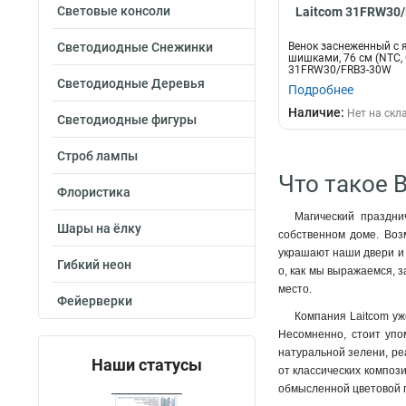
Световые консоли
Laitcom 31FRW30
Светодиодные Снежинки
Венок заснеженный с 
шишками, 76 см (NTC,
31FRW30/FRB3-30W
Светодиодные Деревья
Подробнее
Наличие:
Нет на скл
Светодиодные фигуры
Строб лампы
Что такое 
Флористика
Магический праздни
Шары на ёлку
собственном доме. Возм
украшают наши двери и 
Гибкий неон
о, как мы выражаемся, з
место.
Фейерверки
Компания Laitcom уж
Несомненно, стоит упо
натуральной зелени, ре
Наши статусы
от классических компози
обмысленной цветовой п