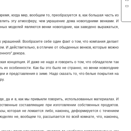
емя, когда мир, вообщем то, преобразуется в, как большая часть из
делить эту атмосферу, чем украшение дома новогодними венками. И
нных моделей являются венки новогодние, как заведено выражаться,
х украшений. Вообразите себе один факт о том, что компания делает
ем. И действительно, в отличие от обыденных венков, которые можно
енного" декора.
ская концепция. И даже не надо и говорить о том, что обладатели так
ть их особенности. Как бы это было не странно, но венки новогодние
еи и представления о зиме. Надо сказать то, что белые покрытия на
ру.
е, да и в, как мы привыкли говорить, использованных материалах. И
чественные составляющие при изготовлении собственных продуктов.
базы, которая не ломается либо, наконец, деформируется с течением
моделях не, вообщем то, рассыпается по всей комнате, что, наконец,