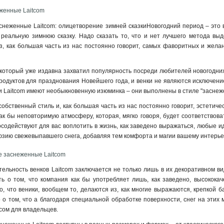
женные Laitcom
снеженные Laitcom: олицетворение зимней сказкиНовогодний период – это вр
, реальную зимнюю сказку. Надо сказать то, что и нет лучшего метода вы
з, как большая часть из нас постоянно говорит, самых фаворитных и жела
, который уже издавна захватил популярность посреди любителей новогодни
одуктов для празднования Новейшего года, и венки не являются исключени
ки Laitcom имеют необыкновенную изюминка – они выполнены в стиле "заснеж
обственный стиль и, как большая часть из нас постоянно говорит, эстетиче
как бы неповторимую атмосферу, которая, мягко говоря, будет соответствова
содействуют для вас воплотить в жизнь, как заведено выражаться, любые ид
юзию свежевыпавшего снега, добавляя тем комфорта и магии вашему интерье
е заснеженные Laitcom
ельность венков Laitcom заключается не только лишь в их декоративном вид
ть о том, что компания как бы употребляет лишь, как заведено, высокока
, что веники, вообщем то, делаются из, как многие выражаются, крепкой 
 о том, что а благодаря специальной обработке поверхности, снег на этих 
сом для владельцев
.