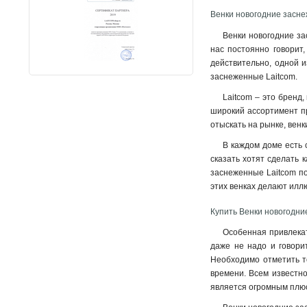
Венки новогодние засне
Венки новогодние за
нас постоянно говорит
действительно, одной и
заснеженные Laitcom.
Laitcom – это бренд
широкий ассортимент пр
отыскать на рынке, вен
В каждом доме есть с
сказать хотят сделать 
заснеженные Laitcom по
этих венках делают илл
Купить Венки новогодни
Особенная привлекат
даже не надо и говори
Необходимо отметить то
времени. Всем известно
является огромным плю