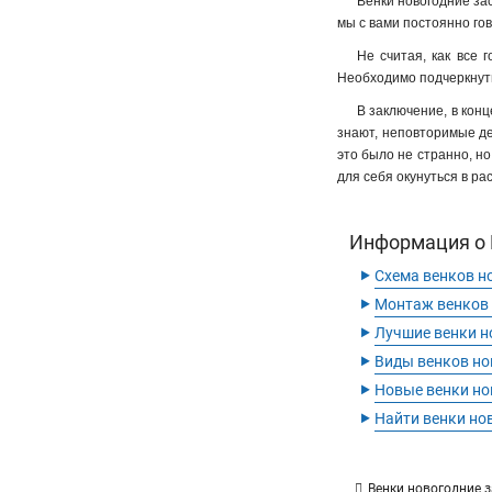
Венки новогодние зас
мы с вами постоянно го
Не считая, как все 
Необходимо подчеркнуть 
В заключение, в конц
знают, неповторимые де
это было не странно, но
для себя окунуться в ра
Информация о 
‣
Схема венков н
‣
Монтаж венков
‣
Лучшие венки н
‣
Виды венков но
‣
Новые венки но
‣
Найти венки но
Венки новогодние 