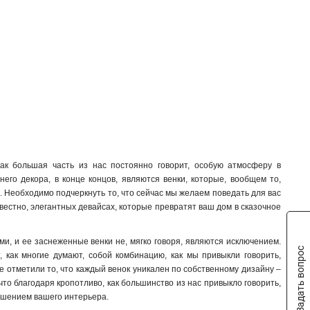
как большая часть из нас постоянно говорит, особую атмосферу в
него декора, в конце концов, являются венки, которые, вообщем то,
 Необходимо подчеркнуть то, что сейчас мы желаем поведать для вас
звестно, элегантных девайсах, которые превратят ваш дом в сказочное
и, и ее заснеженные венки не, мягко говоря, являются исключением.
Задать вопрос
 как многие думают, собой комбинацию, как мы привыкли говорить,
е отметили то, что каждый венок уникален по собственному дизайну –
 что благодаря кропотливо, как большинство из нас привыкло говорить,
ашением вашего интерьера.