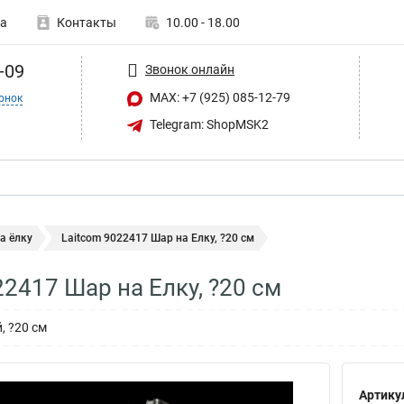
а
Контакты
10.00 - 18.00
-09
Звонок онлайн
MAX: +7 (925) 085-12-79
онок
Telegram: ShopMSK2
а ёлку
Laitcom 9022417 Шар на Елку, ?20 см
22417 Шар на Елку, ?20 см
, ?20 см
Артику