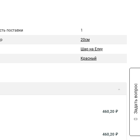
сть поставки
1
тр
20см
Шар на Елку
Красный
Задать вопрос
460,20 ₽
460,20 ₽