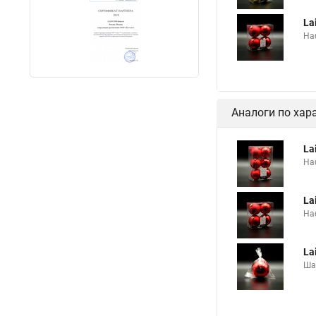
La
На
Аналоги по хар
La
На
La
На
La
Ша