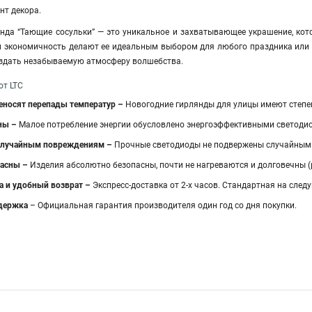
нт декора.
нда “Тающие сосульки” — это уникальное и захватывающее украшение, кот
 и экономичность делают ее идеальным выбором для любого праздника или 
оздать незабываемую атмосферу волшебства.
от LTC
реносят перепады температур –
Новогодние гирлянды для улицы имеют степен
ны –
Малое потребление энергии обусловлено энергоэффективными светодиод
случайным повреждениям –
Прочные светодиоды не подвержены случайным 
пасны –
Изделия абсолютно безопасны, почти не нагреваются и долговечны (р
а и удобный возврат –
Экспресс-доставка от 2-х часов. Стандартная на след
держка
– Официальная гарантия производителя один год со дня покупки.