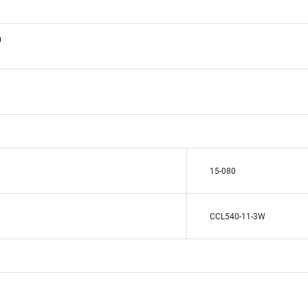
ы
15-080
CCL540-11-3W