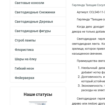
Световые консоли
Гирлянда Тающие Сосуль
Светодиодные Снежинки
Артикул: CCL540-11-
Гирлянда “Тающие с
Светодиодные Деревья
Когда дело доходит
Светодиодные фигуры
декора не только добав
Светодиодная гирл
Строб лампы
светодиодная лента. К
зрелище, которое прив
Флористика
насыщенное свечение.
Шары на ёлку
Преимущества свето
Необычный диза
Гибкий неон
добавит нотку ф
Долговечность и
Фейерверки
который устойчи
Экономичность: 
расходы на элек
Наши статусы
Светодиодная гирля
дерево или любую друг