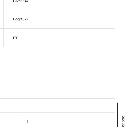
Гирлянда
Сосульки
LTC
1