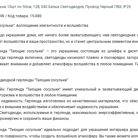
ки 10шт по 50см, 12В, 540 Белых Светодиодов, Провод Черный ПВХ, IP20
3W / Код товара: 15-080
осульки”: воплощение элегантности и волшебства
 до украшения дома, нет ничего более захватывающего, чем светодиодная 
ит волшебства в ваше пространство, но и станет центральным элементом в
янда “Тающие сосульки” — это украшение, состоящее из шлейфа и десят
огда гирлянда включена, светодиоды начинают плавно и поочерёдно загора
лекает внимание и добавляет атмосферы волшебства в любое помещение. Г
диодной гирлянды “Тающие сосульки”
йн: Гирлянда “Тающие сосульки” имеет уникальный и захватывающий диз
утуризма и волшебства в любое помещение.
 надежность: Гирлянда изготовлена из качественных материалов, что обес
в к внешним воздействиям и обеспечивает надежность украшения.
Светодиоды, используемые в гирлянде, максимально энергоэффективные, ч
троэнергию и сохранить ваши финансы.
нда “Тающие сосульки” идеально подходит для украшения интерьера дома, 
ую поверхность, чтобы создать волшебную атмосферу. Вы также можете исп