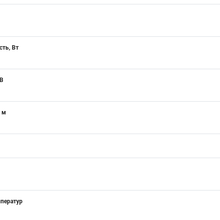
ть, Вт
 В
 м
мператур