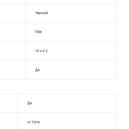
Черный
ПВХ
10 x 0.5
Да
Да
от Сети