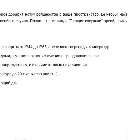
орое добавит нотку волшебства в ваше пространство. Ее необычный
особого случая. Позвольте гирлянде “Тающие сосульки” преобразить
ь защиты от IP44 до IP65 и переносят перепады температур.
ами, а мягкая яркость свечения не раздражает глаза.
повреждениям, в отличие от ламп накаливания.
есурс до 20 тыс. часов работы).
ующий день.