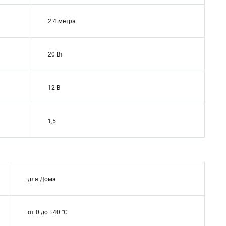
2.4 метра
20 Вт
12 В
1,5
для Дома
от 0 до +40 °С