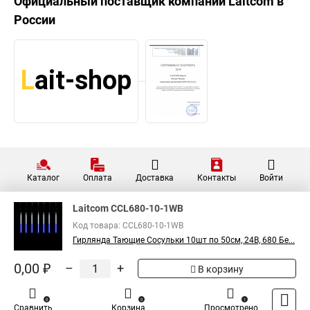
Официальный поставщик компании
Laitcom
в
России
Каталог
Оплата
Доставка
Контакты
Войти
Laitcom CCL680-10-1WB
Код товара: CCL680-10-1WB
Гирлянда Тающие Сосульки 10шт по 50см, 24В, 680 Бе...
0,00 ₽
–
+
В корзину
0
0
1
Сравнить
Корзина
Просмотрено