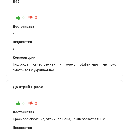
Kat
0
0
Достоинства
x
Недостатки
x
Комментарий
Гирлянда качественная и очень эффектная, неплохо
смотрится с украшением.
Дмитрий Орлов
0
0
Достоинства
Красивое свечение, отличная цена, не энергозатратные.
Недостатки