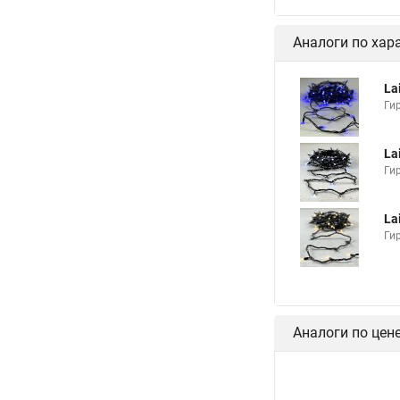
Аналоги по хар
La
Ги
La
Ги
La
Ги
Аналоги по цен