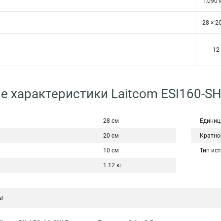
1.090 
28 × 2
12
е характеристики Laitcom ESI160-S
28 см
Единиц
20 см
Кратно
10 см
Тип ис
1.12 кг
ы