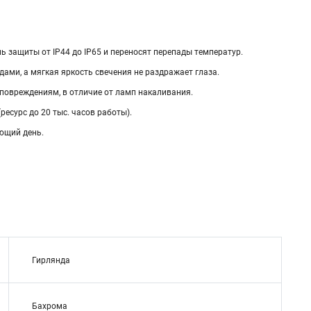
 защиты от IP44 до IP65 и переносят перепады температур.
ми, а мягкая яркость свечения не раздражает глаза.
овреждениям, в отличие от ламп накаливания.
есурс до 20 тыс. часов работы).
ующий день.
Гирлянда
Бахрома