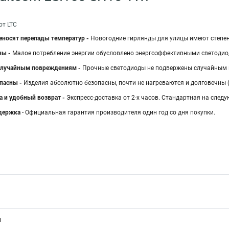
от LTC
реносят перепады температур -
Новогодние гирлянды для улицы имеют степень
ны -
Малое потребление энергии обусловлено энергоэффективными светодиода
случайным повреждениям -
Прочные светодиоды не подвержены случайным п
пасны -
Изделия абсолютно безопасны, почти не нагреваются и долговечны (р
а и удобный возврат -
Экспресс-доставка от 2-х часов. Стандартная на след
держка
- Официальная гарантия производителя один год со дня покупки.
ы