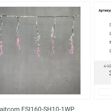
Артику
4 9
aitcom ESI160-SH10-1WP