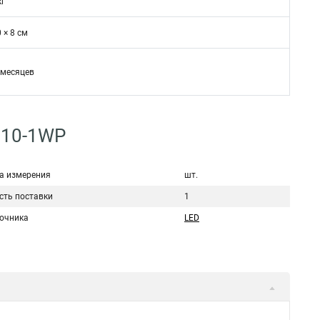
кг
0 × 8 см
 месяцев
H10-1WP
а измерения
шт.
сть поставки
1
точника
LED