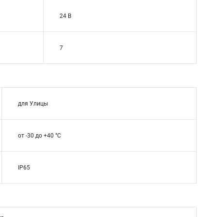
24 В
7
для Улицы
от -30 до +40 °С
IP65