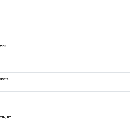
ения
лекте
ть, Вт