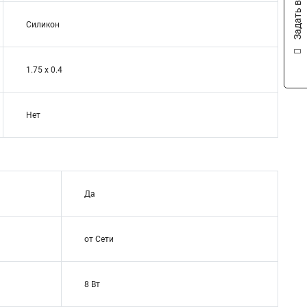
Задать вопрос
Силикон
1.75 x 0.4
Нет
Да
от Сети
8 Вт