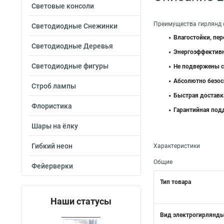
Световые консоли
Преимущества гирлянд 
Светодиодные Снежинки
Влагостойки, пе
Светодиодные Деревья
Энергоэффектив
Светодиодные фигуры
Не подвержены 
Абсолютно безос
Строб лампы
Быстрая доставк
Флористика
Гарантийная под
Шары на ёлку
Гибкий неон
Характеристики
Общие
Фейерверки
Тип товара
Наши статусы
Вид электрогирлянд