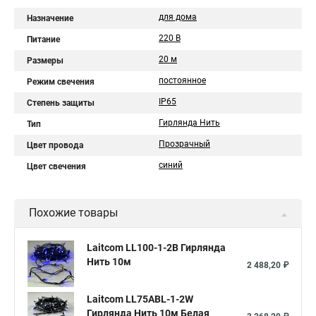
для дома
Назначение
220 В
Питание
20 м
Размеры
постоянное
Режим свечения
IP65
Степень защиты
Гирлянда Нить
Тип
Прозрачный
Цвет провода
синий
Цвет свечения
Похожие товары
Laitcom LL100-1-2B Гирлянда
Нить 10м
2 488,20 ₽
Laitcom LL75ABL-1-2W
Гирлянда Нить 10м Белая