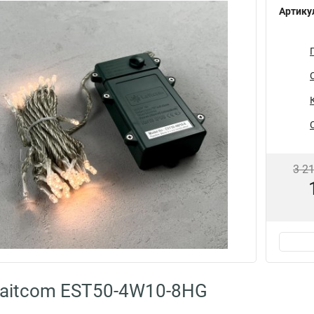
Артику
3 2
aitcom EST50-4W10-8HG