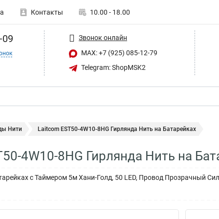
а
Контакты
10.00 - 18.00
-09
Звонок онлайн
MAX: +7 (925) 085-12-79
онок
Telegram: ShopMSK2
ды Нити
Laitcom EST50-4W10-8HG Гирлянда Нить на Батарейках
T50-4W10-8HG Гирлянда Нить на Бат
тарейках с Таймером 5м Хани-Голд, 50 LED, Провод Прозрачный Сил