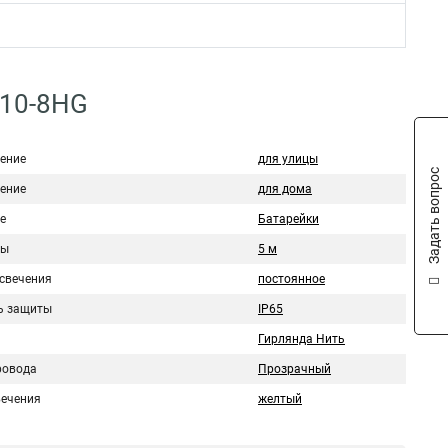
W10-8HG
ение
для улицы
Задать вопрос
ение
для дома
е
Батарейки
ры
5 м
свечения
постоянное
ь защиты
IP65
Гирлянда Нить
ровода
Прозрачный
вечения
желтый