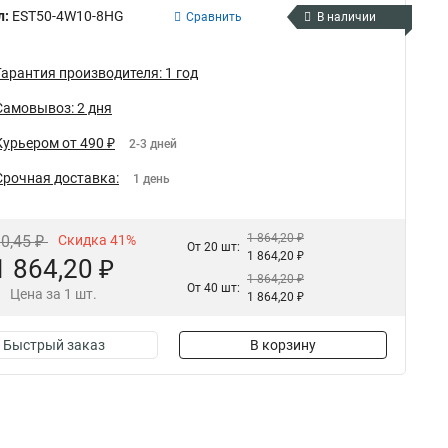
л:
EST50-4W10-8HG
Сравнить
В наличии
Гарантия производителя: 1 год
Самовывоз: 2 дня
Курьером от 490 ₽
2-3 дней
Срочная доставка:
1 день
1 864,20 ₽
10,45 ₽
Скидка 41%
От 20 шт:
1 864,20 ₽
1 864,20 ₽
1 864,20 ₽
От 40 шт:
Цена за 1 шт.
1 864,20 ₽
Быстрый заказ
В корзину