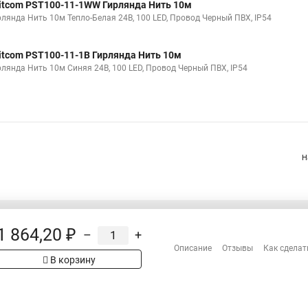
itcom PST100-11-1WW Гирлянда Нить 10м
рлянда Нить 10м Тепло-Белая 24В, 100 LED, Провод Черный ПВХ, IP54
itcom PST100-11-1B Гирлянда Нить 10м
рлянда Нить 10м Синяя 24В, 100 LED, Провод Черный ПВХ, IP54
Н
1 864,20 ₽
–
+
Распродажа
Описание
Отзывы
Как сделат
Сотрудничество
В корзину
Гарантия
рах на сайте имеет
Оплата
 проверяйте товар
Доставка