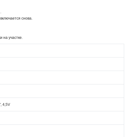
.
 включается снова.
и на участке.
, 4,5V