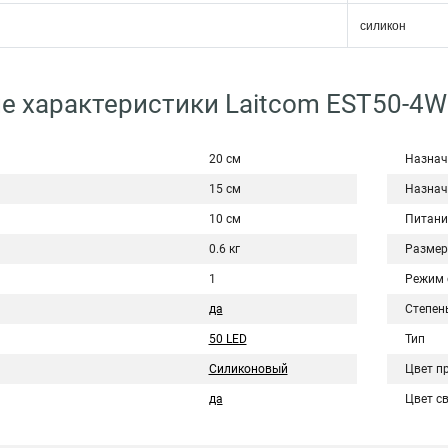
силикон
е характеристики Laitcom EST50-4
20 см
Назнач
15 см
Назнач
10 см
Питани
0.6 кг
Разме
1
Режим 
да
Степен
50 LED
Тип
Силиконовый
Цвет п
да
Цвет с