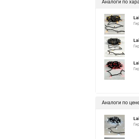
Аналоги по хар
La
Ги
La
Ги
La
Ги
Аналоги по цен
La
Ги