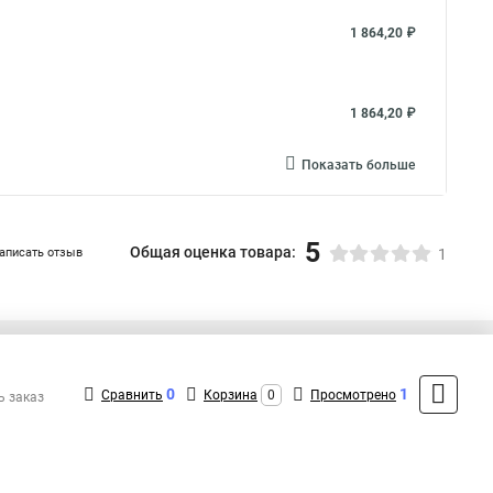
1 864,20 ₽
1 864,20 ₽
Показать больше
5
Общая оценка товара:
аписать отзыв
1
+7 (495) 432-09-09
Контакты
0
1
Сравнить
Корзина
0
Просмотрено
ь заказ
MAX: +7 (925) 085-12-79
ShopMSK2
(Круглосуточно)