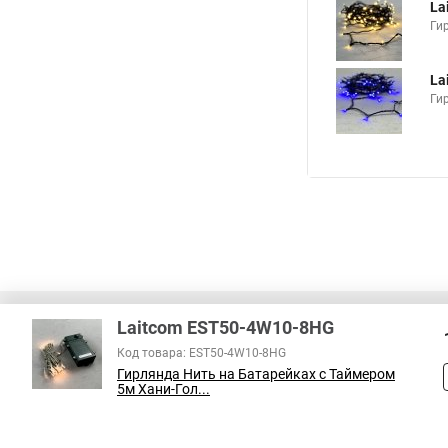
La
Ги
La
Ги
Laitcom EST50-4W10-8HG
Код товара: EST50-4W10-8HG
Гирлянда Нить на Батарейках с Таймером
5м Хани-Гол...
В соответствии с пунктом 2 статьи 437 ГК РФ, вся информация о това
справочный характер и не является публичной офертой. При покупке
на наличие интересующих вас функций и характеристик.