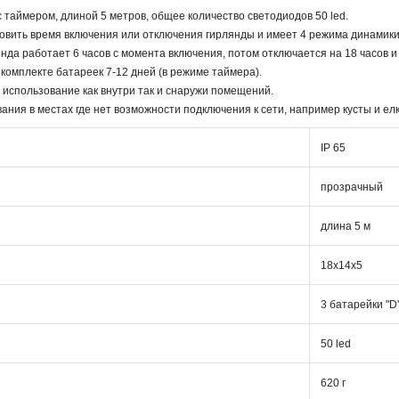
 таймером, длиной 5 метров, общее количество светодиодов 50 led.
овить время включения или отключения гирлянды и имеет 4 режима динамики
нда работает 6 часов с момента включения, потом отключается на 18 часов и
комплекте батареек 7-12 дней (в режиме таймера).
 использование как внутри так и снаружи помещений.
ния в местах где нет возможности подключения к сети, например кусты и елк
IP 65
прозрачный
длина 5 м
18х14х5
3 батарейки "D"
50 led
620 г