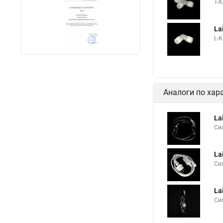
T-
La
L-
Аналоги по хар
La
Си
La
Си
La
Си