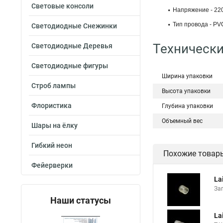
Световые консоли
Напряжение - 22
Тип провода - PV
Светодиодные Снежинки
Технически
Светодиодные Деревья
Светодиодные фигуры
Ширина упаковки
Строб лампы
Высота упаковки
Флористика
Глубина упаковки
Объемный вес
Шары на ёлку
Гибкий неон
Похожие товар
Фейерверки
La
За
Наши статусы
La