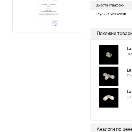
Высота упаковки
Глубина упаковки
Похожие товар
La
За
La
T-
La
L-
Аналоги по цен