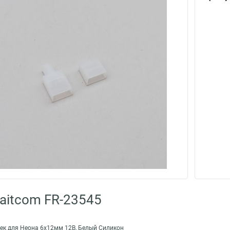
aitcom FR-23545
ек для Неона 6х12мм 12В, Белый Силикон