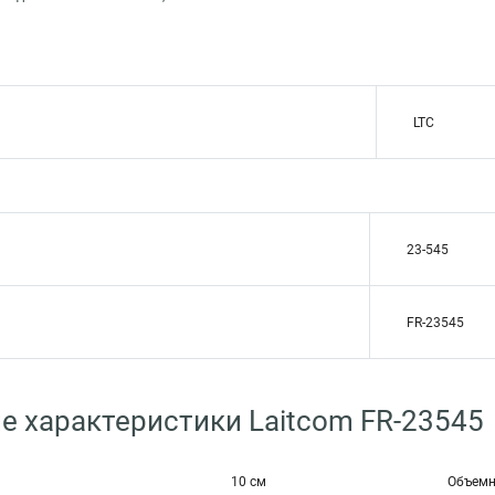
LTC
23-545
FR-23545
е характеристики Laitcom FR-23545
10 см
Объемн