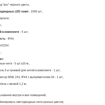
д "pvc" черного цвета,
тодиодных LED ламп
- 1000 шт.;
 мульти;
.;
й в комплекте
- 5 шт.;
ость
- IP44;
V/220V;
.;
ят:
ые нити - 5 шт.x20 м.,
ль 5-и лучевой для нитей в комплекте - 1 шт.,
тор 80W, 24V, IP44 с выпрямителем 3А - 1 шт.,
бель с вилкой 1,2 м.;
ьзования внутри и вне помещений,
бинировать светодиодные нити разных цветов;