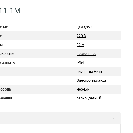
-11-1M
ение
для дома
е
220 В
ры
20 м
свечения
постоянное
ь защиты
IP54
Гирлянда Нить
Электрогирлянда
ровода
Черный
вечения
разноцветный