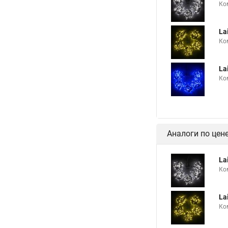
Ко
La
Ко
La
Ко
Аналоги по цен
La
Ко
La
Ко