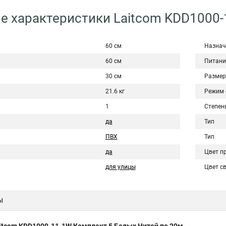
е характеристики Laitcom KDD1000
60 см
Назнач
60 см
Питани
30 см
Разме
21.6 кг
Режим 
1
Степен
да
Тип
ПВХ
Тип
да
Цвет п
для улицы
Цвет с
ы