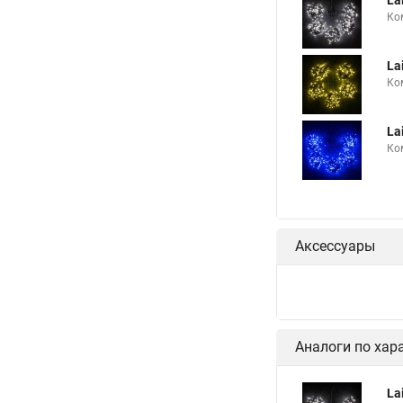
La
Ко
La
Ко
La
Ко
Аксессуары
Аналоги по хар
La