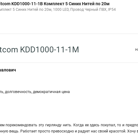
itcom KDD1000-11-1B Комплект 5 Синих Нитей по 20м
мплект 5 Синих Нитей по 20м, 1000 LED, Провод Черный ПВХ, IP54
itcom KDD1000-11-1M
Н
авлович
ть, долговечность, демократичная цена
ем порекомендовать эту гирлянду нить. Когда ее здесь покупал, то и предп
нную вещь. Работает просто превосходно и радует нас своей красотой. Хочу