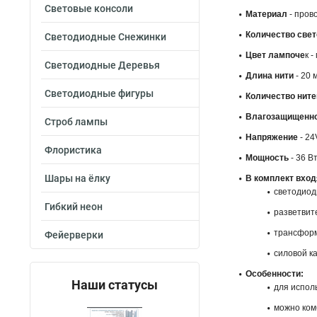
Световые консоли
Материал
- прово
Количество све
Светодиодные Снежинки
Цвет лампоче
к -
Светодиодные Деревья
Длина
нити
- 20 м
Светодиодные фигуры
Количество ните
Влагозащищенн
Строб лампы
Напряжение
- 24
Флористика
Мощность
- 36 Вт
Шары на ёлку
В комплект вход
светодиодн
Гибкий неон
разветвите
трансформа
Фейерверки
силовой ка
Особенности:
Наши статусы
для испол
можно ком