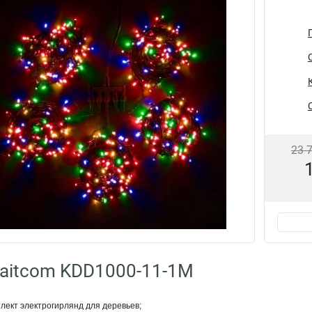
23 
aitcom KDD1000-11-1M
лект электрогирлянд для деревьев;