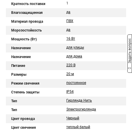
1
Кратность поставки
да
Влагозащищенная
ПВХ
Материал провода
да
Морозостойкость
16 Вт
Мощность (Вт)
Задать вопрос
для улицы
Назначение
для дома
Назначение
220 В
Питание
20 м
Размеры
постоянное
Режим свечения
IP54
Степень защиты
Гирлянда Нить
Тип
Электрогирлянда
Тип
Черный
Цвет провода
теплый белый
Цвет свечения