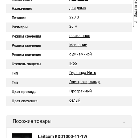
Задать вопрос
для дома
Назначение
220 В
Питание
20 м
Размеры
постоянное
Режим свечения
Мерцание
Режим свечения
с динамикой
Режим свечения
IP65
Степень защиты
Гирлянда Нить
Тип
Электрогирлянда
Тип
Прозрачный
Цвет провода
белый
Цвет свечения
Похожие товары
Laitcom KDD1000-11-1W