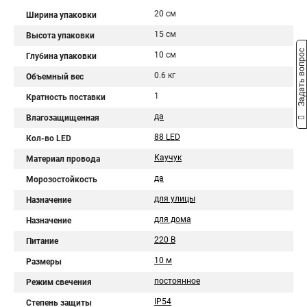
20 см
Ширина упаковки
15 см
Высота упаковки
Задать вопрос
10 см
Глубина упаковки
0.6 кг
Объемный вес
1
Кратность поставки
да
Влагозащищенная
88 LED
Кол-во LED
Каучук
Материал провода
да
Морозостойкость
для улицы
Назначение
для дома
Назначение
220 В
Питание
10 м
Размеры
постоянное
Режим свечения
IP54
Степень защиты