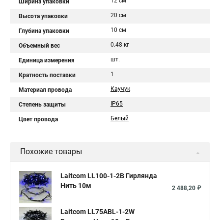
12 см
Ширина упаковки
20 см
Высота упаковки
10 см
Глубина упаковки
0.48 кг
Объемный вес
шт.
Единица измерения
1
Кратность поставки
Каучук
Материал провода
IP65
Степень защиты
Белый
Цвет провода
Похожие товары
Laitcom LL100-1-2B Гирлянда
Нить 10м
2 488,20 ₽
Laitcom LL75ABL-1-2W