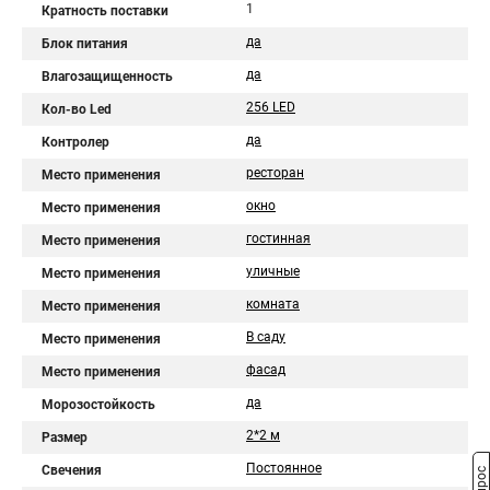
1
Кратность поставки
да
Блок питания
да
Влагозащищенность
256 LED
Кол-во Led
да
Контролер
ресторан
Место применения
окно
Место применения
гостинная
Место применения
уличные
Место применения
комната
Место применения
В саду
Место применения
фасад
Место применения
да
Морозостойкость
2*2 м
Размер
Постоянное
Свечения