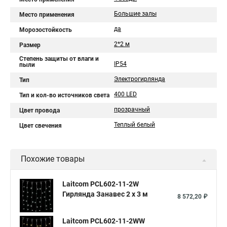
Большие залы
Место применения
да
Морозостойкость
2*2 м
Размер
Степень защиты от влаги и
IP54
пыли
Электрогирлянда
Тип
400 LED
Тип и кол-во источников света
прозрачный
Цвет провода
Теплый белый
Цвет свечения
Похожие товары
Laitcom PCL602-11-2W
Гирлянда Занавес 2 x 3 м
8 572,20 ₽
Laitcom PCL602-11-2WW