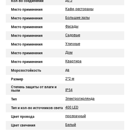
до 5
Кол-во соединений
Кафе, рестораны
Место применения
Большие залы
Место применения
Фасады
Место применения
Садовые
Место применения
Уличные
Место применения
Дом
Место применения
Квартира
Место применения
да
Морозостойкость
2*2 м
Размер
Степень защиты от влаги и
IP54
пыли
Электрогирлянда
Тип
400 LED
Тип и кол-во источников света
прозрачный
Цвет провода
Белый
Цвет свечения