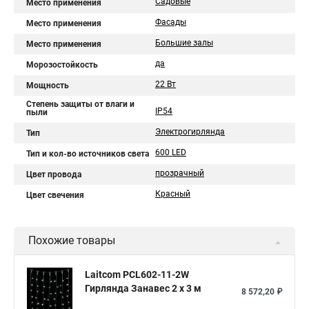
Садовые
Место применения
Фасады
Место применения
Большие залы
Место применения
да
Морозостойкость
22 Вт
Мощность
Степень защиты от влаги и
IP54
пыли
Электрогирлянда
Тип
600 LED
Тип и кол-во источников света
прозрачный
Цвет провода
Красный
Цвет свечения
Похожие товары
Laitcom PCL602-11-2W
Гирлянда Занавес 2 x 3 м
8 572,20 ₽