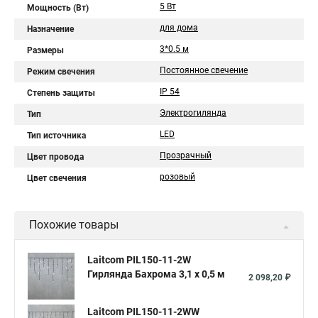
5 Вт
Мощность (Вт)
для дома
Назначение
3*0.5 м
Размеры
Постоянное свечение
Режим свечения
IP 54
Степень защиты
Электрогилянда
Тип
LED
Тип источника
Прозрачный
Цвет провода
розовый
Цвет свечения
Похожие товары
Laitcom PIL150-11-2W
Гирлянда Бахрома 3,1 x 0,5 м
2 098,20 ₽
Laitcom PIL150-11-2WW