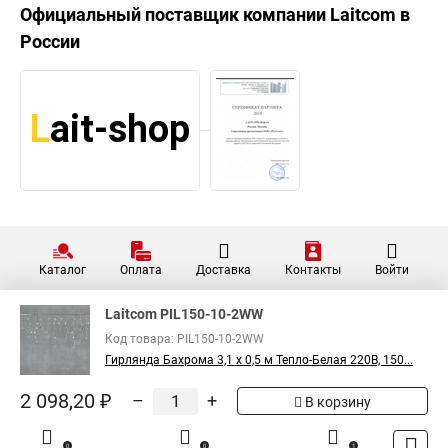
Официальный поставщик компании
Laitcom
в
России
Каталог
Оплата
Доставка
Контакты
Войти
Laitcom PIL150-10-2WW
Код товара: PIL150-10-2WW
Гирлянда Бахрома 3,1 x 0,5 м Тепло-Белая 220В, 150...
2 098,20 ₽
–
+
В корзину
0
0
1