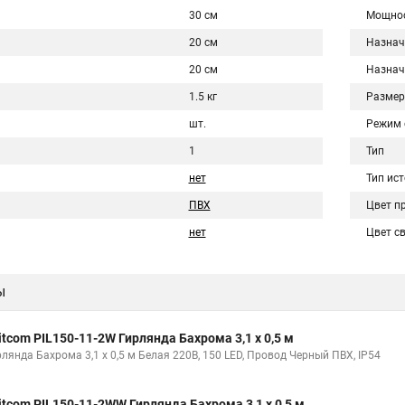
30 см
Мощнос
20 см
Назнач
20 см
Назнач
1.5 кг
Разме
шт.
Режим 
1
Тип
нет
Тип ис
ПВХ
Цвет п
нет
Цвет с
ы
itcom PIL150-11-2W Гирлянда Бахрома 3,1 x 0,5 м
рлянда Бахрома 3,1 x 0,5 м Белая 220В, 150 LED, Провод Черный ПВХ, IP54
itcom PIL150-11-2WW Гирлянда Бахрома 3,1 x 0,5 м