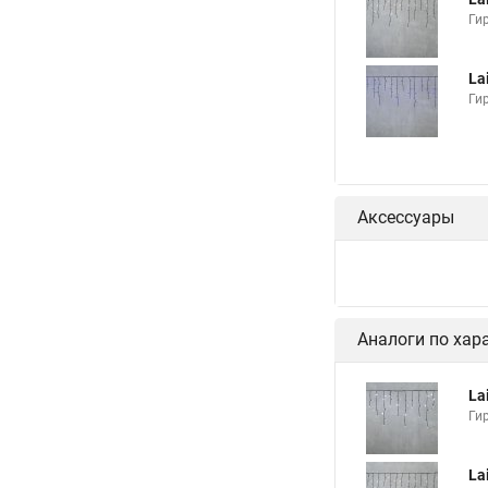
Ги
La
Ги
Аксессуары
Аналоги по хар
La
Ги
La