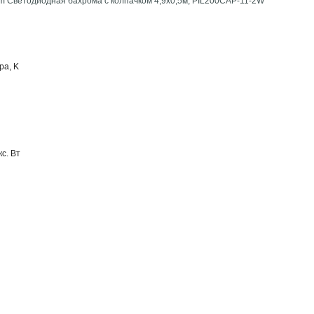
m Светодиодная бахрома с колпачком 4,9x0,5м, PIL200CAP-11-2W
ра, K
с. Вт