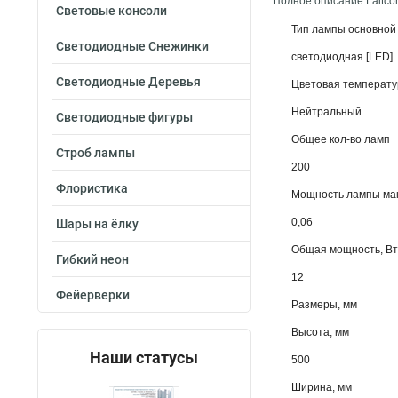
Полное описание Laitco
Световые консоли
Тип лампы основной
Светодиодные Снежинки
светодиодная [LED]
Светодиодные Деревья
Цветовая температу
Нейтральный
Светодиодные фигуры
Общее кол-во ламп
Строб лампы
200
Флористика
Мощность лампы мак
0,06
Шары на ёлку
Общая мощность, Вт
Гибкий неон
12
Фейерверки
Размеры, мм
Высота, мм
Наши статусы
500
Ширина, мм