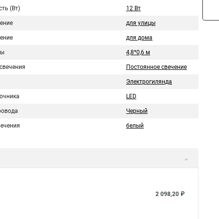
ть (Вт)
12 Вт
ение
для улицы
ение
для дома
ры
4,8*0,6 м
свечения
Постоянное свечение
Электрогилянда
точника
LED
ровода
Черный
вечения
белый
2 098,20 ₽