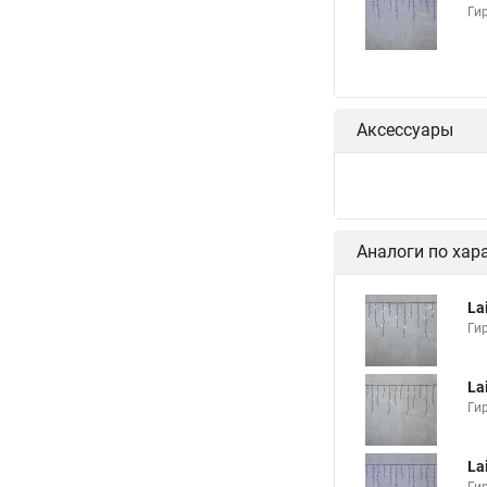
Ги
Аксессуары
Аналоги по хар
La
Ги
La
Ги
La