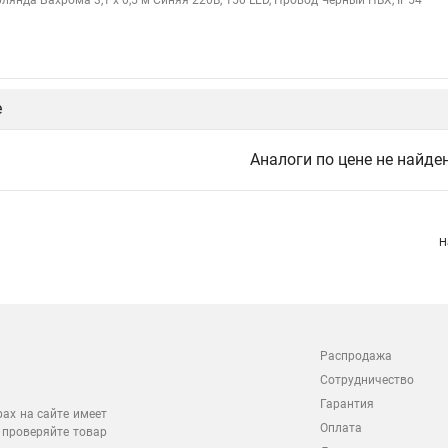
рлянда Бахрома 3,1 x 0,5 м Синяя 220В, 150 LED, Провод Черный ПВХ, IP54
е
Аналоги по цене не найде
Н
Распродажа
Сотрудничество
Гарантия
рах на сайте имеет
Оплата
 проверяйте товар