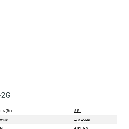
-2G
ть (Вт)
8 Вт
ение
для дома
ры
4,8*0,6 м