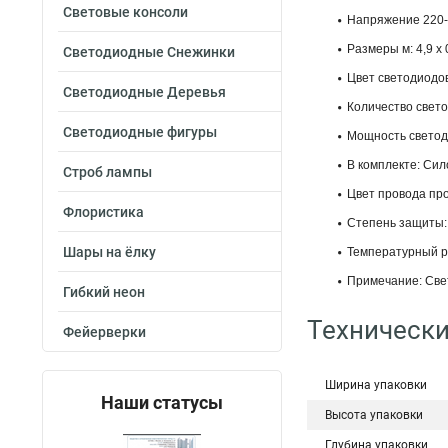
Световые консоли
Напряжение 220
Размеры м: 4,9 x 
Светодиодные Снежинки
Цвет светодиодо
Светодиодные Деревья
Количество свето
Светодиодные фигуры
Мощность светод
В комплекте: Си
Строб лампы
Цвет провода пр
Флористика
Степень защиты:
Шары на ёлку
Температурный ре
Примечание: Све
Гибкий неон
Технически
Фейерверки
Ширина упаковки
Наши статусы
Высота упаковки
Глубина упаковки