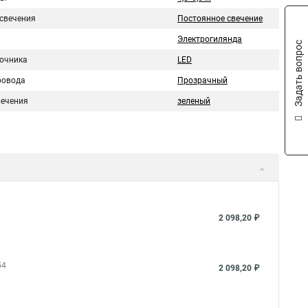
свечения
Постоянное свечение
Электрогилянда
Задать вопрос
точника
LED
ровода
Прозрачный
вечения
зеленый
2 098,20 ₽
54
2 098,20 ₽