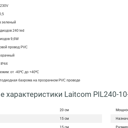
-230V
0,5
в зеленый
диодов 240 led
иодов 9,6W
ловой провод PVC
озрачный
 IP44
жим: от -40ºC до +40ºC
тодиодная бахрома на прозрачном PVC проводе
е характеристики Laitcom PIL240-10
20 см
Мощнос
15 см
Назнач
15 см
Разме