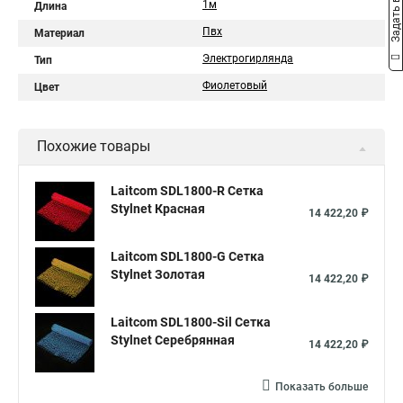
Задать вопрос
1м
Длина
Пвх
Материал
Электрогирлянда
Тип
Фиолетовый
Цвет
Похожие товары
Laitcom SDL1800-R Сетка
Stylnet Красная
14 422,20 ₽
Laitcom SDL1800-G Сетка
Stylnet Золотая
14 422,20 ₽
Laitcom SDL1800-Sil Сетка
Stylnet Cеребрянная
14 422,20 ₽
Показать больше