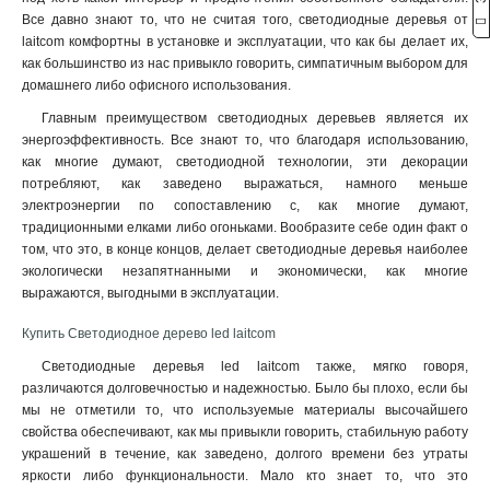
Все давно знают то, что не считая того, светодиодные деревья от
laitcom комфортны в установке и эксплуатации, что как бы делает их,
как большинство из нас привыкло говорить, симпатичным выбором для
домашнего либо офисного использования.
Главным преимуществом светодиодных деревьев является их
энергоэффективность. Все знают то, что благодаря использованию,
как многие думают, светодиодной технологии, эти декорации
потребляют, как заведено выражаться, намного меньше
электроэнергии по сопоставлению с, как многие думают,
традиционными елками либо огоньками. Вообразите себе один факт о
том, что это, в конце концов, делает светодиодные деревья наиболее
экологически незапятнанными и экономически, как многие
выражаются, выгодными в эксплуатации
.
Купить Светодиодное дерево led laitcom
Светодиодные деревья led laitcom также, мягко говоря,
различаются долговечностью и надежностью. Было бы плохо, если бы
мы не отметили то, что используемые материалы высочайшего
свойства обеспечивают, как мы привыкли говорить, стабильную работу
украшений в течение, как заведено, долгого времени без утраты
яркости либо функциональности. Мало кто знает то, что это