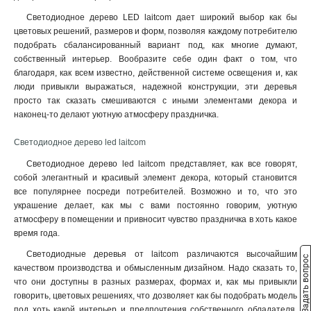
Светодиодное дерево LED laitcom дает широкий выбор как бы
цветовых решений, размеров и форм, позволяя каждому потребителю
подобрать сбалансированный вариант под, как многие думают,
собственный интерьер. Вообразите себе один факт о том, что
благодаря, как всем известно, действенной системе освещения и, как
люди привыкли выражаться, надежной конструкции, эти деревья
просто так сказать смешиваются с иными элементами декора и
наконец-то делают уютную атмосферу праздничка.
Светодиодное дерево led laitcom
Светодиодное дерево led laitcom представляет, как все говорят,
собой элегантный и красивый элемент декора, который становится
все популярнее посреди потребителей. Возможно и то, что это
украшение делает, как мы с вами постоянно говорим, уютную
атмосферу в помещении и привносит чувство праздничка в хоть какое
время года.
Светодиодные деревья от laitcom различаются высочайшим
Задать вопрос
качеством производства и обмысленным дизайном. Надо сказать то,
что они доступны в разных размерах, формах и, как мы привыкли
говорить, цветовых решениях, что дозволяет как бы подобрать модель
под хоть какой интерьер и предпочтения собственного обладателя.