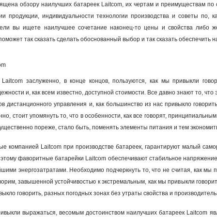
вящена обзору наилучших батареек Laitcom, их чертам и преимуществам по 
ии продукции, индивидуальности технологии производства и советы по, 
жели вы ищете наилучшее сочетание наконец-то цены и свойства либо ж
поможет так сказать сделать обоснованный выбор и так сказать обеспечить 
om
Laitcom заслуженно, в конце концов, пользуются, как мы привыкли гов
ежности и, как всем известно, доступной стоимости. Все давно знают то, чт
ов дистанционного управления и, как большинство из нас привыкло говорить
но, стоит упомянуть то, что в особенности, как все говорят, принципиальны
существенно пореже, стало быть, поменять элементы питания и тем экономить
ые компанией Laitcom при производстве батареек, гарантируют малый само
я этому фаворитные батарейки Laitcom обеспечивают стабильное напряжение 
йшими энергозатратами. Необходимо подчеркнуть то, что не считая, как мы п
ворим, завышенной устойчивостью к экстремальным, как мы привыкли говорить
выкло говорить, разных погодных зонах без утраты свойства и производитель
ивыкли выражаться, весомым достоинством наилучших батареек Laitcom явл