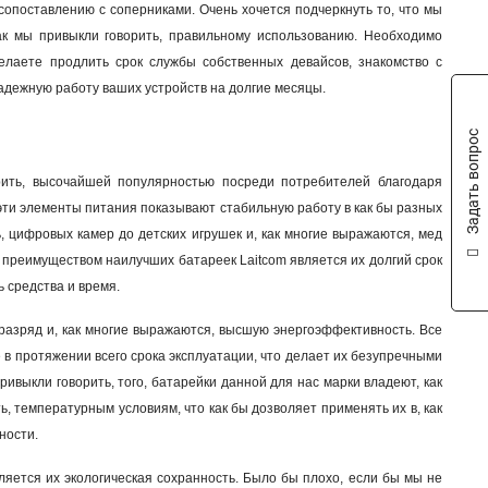
сопоставлению с соперниками. Очень хочется подчеркнуть то, что мы
как мы привыкли говорить, правильному использованию. Необходимо
елаете продлить срок службы собственных девайсов, знакомство с
надежную работу ваших устройств на долгие месяцы.
Задать вопрос
орить, высочайшей популярностью посреди потребителей благодаря
о эти элементы питания показывают стабильную работу в как бы разных
, цифровых камер до детских игрушек и, как многие выражаются, мед
м преимуществом наилучших батареек Laitcom является их долгий срок
 средства и время.
разряд и, как многие выражаются, высшую энергоэффективность. Все
в протяжении всего срока эксплуатации, что делает их безупречными
ривыкли говорить, того, батарейки данной для нас марки владеют, как
, температурным условиям, что как бы дозволяет применять их в, как
ности.
яется их экологическая сохранность. Было бы плохо, если бы мы не