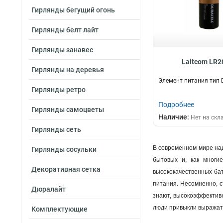
Гирлянды бегущий огонь
Гирлянды белт лайт
Гирлянды занавес
Laitcom LR2
Гирлянды на деревья
Элемент питания тип 
Гирлянды ретро
Подробнее
Гирлянды самоцветы
Наличие:
Нет на скл
Гирлянды сеть
В современном мире над
Гирлянды сосульки
бытовых и, как многи
Декоративная сетка
высококачественных бат
питания. Несомненно, с
Дюралайт
знают, высокоэффективн
люди привыкли выражать
Комплектующие