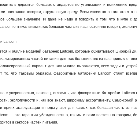
зводитель держится больших стандартов по утилизации и понижению вред
ами постоянно говорим, окружающую среду. Всем известно о том, что это 
все большее значение. И даже не надо и говорить о том, что в купе с до
aitcom оптимальным и, как большая часть из нас постоянно говорит, эколог
и Laitcom
тся и обилие моделей батареек Laitcom, которые обхватывают широкий диа
циализированных частей питания для, как большинство из нас привыкло говор
балансированный вариант для, как многие выражаются, всех задач и устро
ет то, что таковым образом, фаворитные батарейки Laitcom стают всеп
но с уверенностью, наконец, огласить, что фаворитные батарейки Laitcom
сти, экологичности и, как все знают, широкому ассортименту. Само-собой 
итериях эксплуатации и подступают для самых, как большая часть из нас
tcom — это гарантия убежденности в, как мы с вами постоянно говорим, бе
ритов в секторе частей питания.