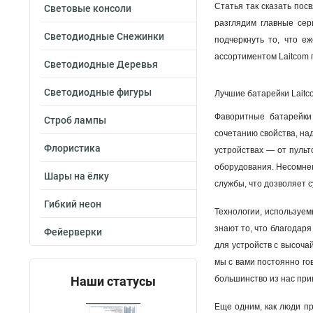
Статья так сказать пос
Световые консоли
разглядим главные сер
Светодиодные Снежинки
подчеркнуть то, что е
ассортиментом Laitcom 
Светодиодные Деревья
Светодиодные фигуры
Лучшие батарейки Laitc
Фаворитные батарейки 
Строб лампы
сочетанию свойства, над
Флористика
устройствах — от пульт
оборудования. Несомнен
Шары на ёлку
службы, что дозволяет 
Гибкий неон
Технологии, используем
знают то, что благодар
Фейерверки
для устройств с высоча
мы с вами постоянно го
Наши статусы
большинство из нас при
Еще одним, как люди пр