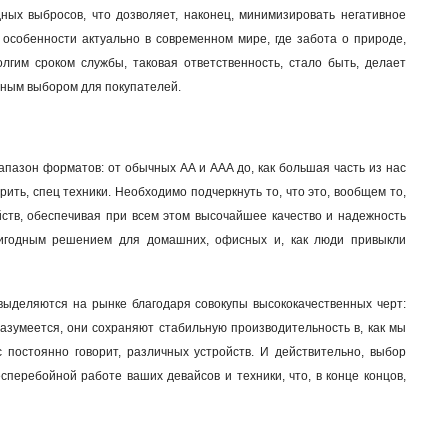
ных выбросов, что дозволяет, наконец, минимизировать негативное
в особенности актуально в современном мире, где забота о природе,
лгим сроком службы, таковая ответственность, стало быть, делает
ичным выбором для покупателей
.
пазон форматов: от обычных AA и AAA до, как большая часть из нас
ить, спец техники. Необходимо подчеркнуть то, что это, вообщем то,
йств, обеспечивая при всем этом высочайшее качество и надежность
ригодным решением для домашних, офисных и, как люди привыкли
 выделяются на рынке благодаря совокупы высококачественных черт:
разумеется, они сохраняют стабильную производительность в, как мы
 постоянно говорит, различных устройств. И действительно, выбор
сперебойной работе ваших девайсов и техники, что, в конце концов,