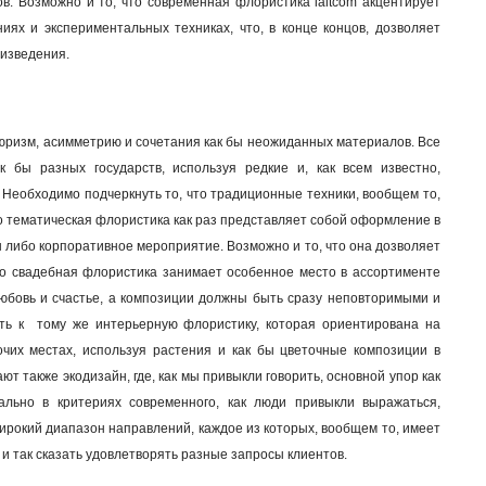
. Возможно и то, что современная флористика laitcom акцентирует
иях и экспериментальных техниках, что, в конце концов, дозволяет
оизведения
.
атюризм, асимметрию и сочетания как бы неожиданных материалов. Все
к бы разных государств, используя редкие и, как всем известно,
 Необходимо подчеркнуть то, что традиционные техники, вообщем то,
о тематическая флористика как раз представляет собой оформление в
н либо корпоративное мероприятие. Возможно и то, что она дозволяет
 что свадебная флористика занимает особенное место в ассортименте
любовь и счастье, а композиции должны быть сразу неповторимыми и
ить к тому же интерьерную флористику, которая ориентирована на
очих местах, используя растения и как бы цветочные композиции в
т также экодизайн, где, как мы привыкли говорить, основной упор как
ально в критериях современного, как люди привыкли выражаться,
ирокий диапазон направлений, каждое из которых, вообщем то, имеет
и так сказать удовлетворять разные запросы клиентов.