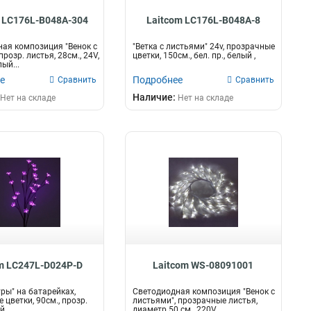
 LC176L-B048A-304
Laitcom LC176L-B048A-8
ая композиция "Венок с
"Ветка с листьями" 24v, прозрачные
розр. листья, 28см., 24V,
цветки, 150см., бел. пр., белый ,
лый...
е
Подробнее
Сравнить
Сравнить
Наличие:
Нет на складе
Нет на складе
m LC247L-D024P-D
Laitcom WS-08091001
уры" на батарейках,
Светодиодная композиция "Венок с
 цветки, 90см., прозр.
листьями", прозрачные листья,
й,
диаметр 50 см., 220V,...