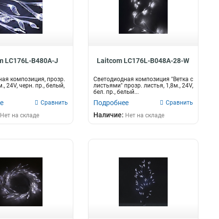
m LC176L-B480A-J
Laitcom LC176L-B048A-28-W
ая композиция, прозр.
Светодиодная композиция "Ветка с
., 24V, черн. пр., белый,
листьями" прозр. листья, 1,8м., 24V,
бел. пр., белый...
е
Подробнее
Сравнить
Сравнить
Наличие:
Нет на складе
Нет на складе