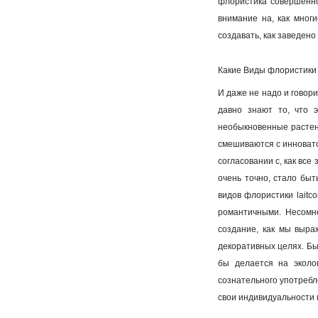
флористика совершенно
внимание на, как мног
создавать, как заведен
Какие Виды флористики 
И даже не надо и говор
давно знают то, что э
необыкновенные растени
смешиваются с инновато
согласовании с, как вс
очень точно, стало быт
видов флористики lait
романтичными. Несомне
создание, как мы выра
декоративных целях. Был
бы делается на эколо
сознательного употребл
свои индивидуальности 