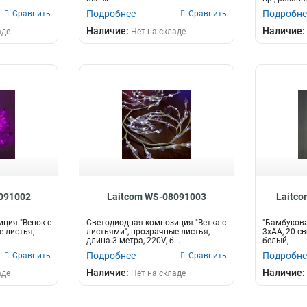
Подробнее
Подробне
Сравнить
Сравнить
Наличие:
Наличие:
аде
Нет на складе
091002
Laitcom WS-08091003
Laitco
ция "Венок с
Светодиодная композиция "Ветка с
"Бамбукова
е листья,
листьями", прозрачные листья,
3хАА, 20 св
.
длина 3 метра, 220V, б...
белый,
Подробнее
Подробне
Сравнить
Сравнить
Наличие:
Наличие:
аде
Нет на складе