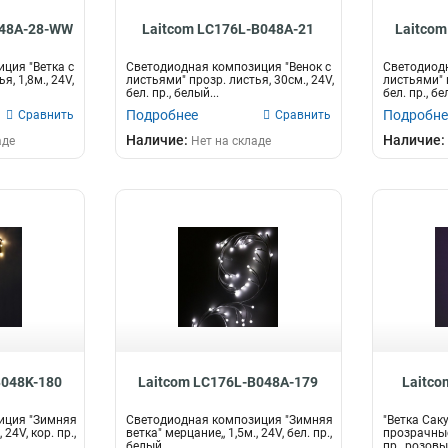
048A-28-WW
Laitcom LC176L-B048A-21
Laitcom
ция "Ветка с
Светодиодная композиция "Венок с
Светодиодн
я, 1,8м., 24V,
листьями" прозр. листья, 30см., 24V,
листьями" п
бел. пр., белый...
бел. пр., бе
Подробнее
Подробне
Сравнить
Сравнить
Наличие:
Наличие:
аде
Нет на складе
B048K-180
Laitcom LC176L-B048A-179
Laitco
иция "Зимняя
Светодиодная композиция "Зимняя
"Ветка Сак
 24V, кор. пр.,
ветка" мерцание,, 1,5м., 24V, бел. пр.,
прозрачные
белый
пр., розовы