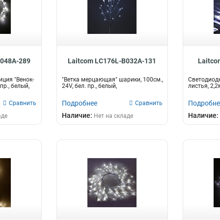
B048A-289
Laitcom LC176L-B032A-131
Laitco
ция "Венок-
"Ветка мерцающая" шарики, 100см.,
Светодиодн
 пр., белый,
24V, бел. пр., белый,
листья, 2,2м
Подробнее
Подробне
Сравнить
Сравнить
Наличие:
Наличие:
аде
Нет на складе