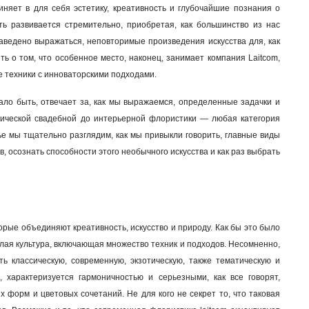
няет в для себя эстетику, креативность и глубочайшие познания о
ть развивается стремительно, приобретая, как большинство из нас
 заведено выражаться, неповторимые произведения искусства для, как
ь о том, что особенное место, наконец, занимает компания Laitcom,
е техники с инноваторскими подходами.
тало быть, отвечает за, как мы выражаемся, определенные задачки и
ассической свадебной до интерьерной флористики — любая категория
ье мы тщательно разглядим, как мы привыкли говорить, главные виды
, осознать способности этого необычного искусства и как раз выбрать
орые объединяют креативность, искусство и природу. Как бы это было
лая культура, включающая множество техник и подходов. Несомненно,
ть классическую, современную, экзотическую, также тематическую и
 характеризуется гармоничностью и серьезными, как все говорят,
 форм и цветовых сочетаний. Не для кого не секрет то, что таковая