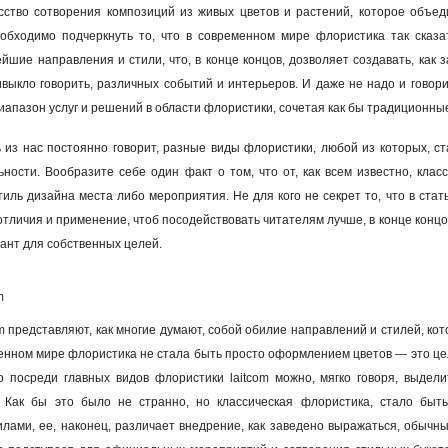
сство сотворения композиций из живых цветов и растений, которое объеди
обходимо подчеркнуть то, что в современном мире флористика так сказа
ейшие направления и стили, что, в конце концов, дозволяет создавать, как
выкло говорить, различных событий и интерьеров. И даже не надо и говорит
иапазон услуг и решений в области флористики, сочетая как бы традиционны
ь из нас постоянно говорит, разные виды флористики, любой из которых, с
ьности. Вообразите себе один факт о том, что от, как всем известно, кл
иль дизайна места либо мероприятия. Не для кого не секрет то, что в стат
отличия и применение, чтоб посодействовать читателям лучше, в конце концов
ант для собственных целей.
m
m представляют, как многие думают, собой обилие направлений и стилей, кот
менном мире флористика не стала быть просто оформлением цветов — это це
о посреди главных видов флористики laitcom можно, мягко говоря, выдели
 Как бы это было не странно, но классическая флористика, стало быть,
ами, ее, наконец, различает внедрение, как заведено выражаться, обычных