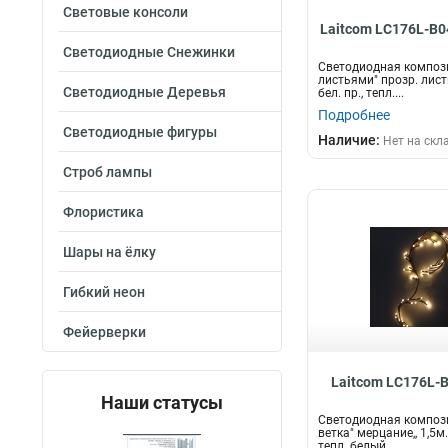
Световые консоли
Laitcom LC176L-B
Светодиодные Снежинки
Светодиодная компози
листьями" прозр. листь
Светодиодные Деревья
бел. пр., тепл....
Подробнее
Светодиодные фигуры
Наличие:
Нет на скл
Строб лампы
Флористика
Шары на ёлку
Гибкий неон
Фейерверки
Laitcom LC176L-
Наши статусы
Светодиодная композ
ветка" мерцание,, 1,5м.,
тепл. белый