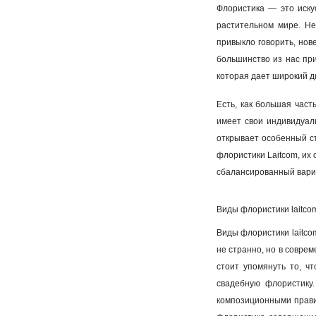
Флористика — это иску
растительном мире. Не
привыкло говорить, нов
большинство из нас при
которая дает широкий д
Есть, как большая част
имеет свои индивидуал
открывает особенный ст
флористики Laitcom, их 
сбалансированный вари
Виды флористики laitco
Виды флористики laitco
не странно, но в совре
стоит упомянуть то, чт
свадебную флориcтику.
композиционными правил