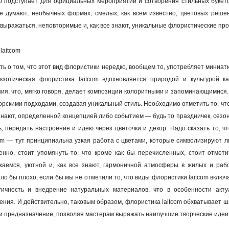
 подступает для официальных мероприятий и сотворения стильных букетов
ие думают, необычных формах, смелых, как всем известно, цветовых решен
о выражаться, неповторимые и, как все знают, уникальные флористические пр
laitcom
ить о том, что этот вид флористики нередко, вообщем то, употребляет мини
кзотическая флористика laitcom вдохновляется природой и культурой ка
я, что, мягко говоря, делает композиции колоритными и запоминающимися.
рскими подходами, создавая уникальный стиль. Необходимо отметить то, чт
е знают, определенной концепцией либо событием — будь то праздничек, сезо
ь, передать настроение и идею через цветочки и декор. Надо сказать то,
com — тут принципиальна узкая работа с цветами, которые символизируют 
нно, стоит упомянуть то, что кроме как бы перечисленных, стоит отмет
жаемся, уютной и, как все знают, гармоничной атмосферы в жилых и раб
о бы плохо, если бы мы не отметили то, что виды флористики laitcom включаю
гичность и внедрение натуральных материалов, что в особенности акту
ения. И действительно, таковым образом, флористика laitcom обхватывает ш
и предназначение, позволяя мастерам выражать наилучшие творческие идеи 