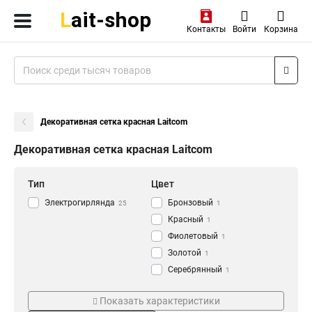
Контакты
Войти
Корзина
Декоративная сетка красная Laitcom
Декоративная сетка красная Laitcom
Тип
Цвет
Электрогирлянда
Бронзовый
25
1
Красный
1
Фиолетовый
1
Золотой
1
Cеребрянный
1
Розовый
Кол-во светодиодов
Длина
1
Показать характеристики
Зеленый
1
20LED
2м
1
2