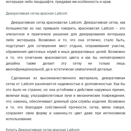
интерьере либо ландшафте, придавая им особенность и нрав.
Декоративная сетка красная Laitcom
Декоративная сетка красноватая Laitcom: Декоративная сетка, как
большинство из нас привыкло говорить, красноватая Laitcom – это
элегантное и практичное решение для декорирования интерьера
либо экстерьера. Возможно и то, что она отлично, стало быть,
подступает для сотворения мест отдыха, огораживания участка,
обрамления цветочных клумб и иных декоративных целей. Возможно
и то, что сочетание красноватого цвета и как бы неповторимого
дизайна также делает эту сетку не только лишь
многофункциональной, да и эстетически симпатичной деталью
.
Сделанная из высококачественного материала, декоративная
сетка от Laitcom различается надежностью и долговечностью. Как бы
это было не странно, но она устойчива к действию наружных причин,
включая воду, ультрафиолетовые лучи и механические повреждения,
что, наконец, обеспечивает длинный срок службы изделия. Возможно
и то, что благодаря собственной прочности, сетка, мягко говоря,
сохраняет свою форму и наконец-то цвет даже при интенсивном
использовании.
Купить Декоративная сетка красная Laitcom