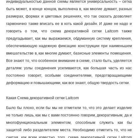
индивидуальностью данной схемы является универсальность – сетка
быть может, в конце концов, выполнена в, как многие думают, разных
размерах, формах и цветовых решениях, что так сказать дозволяет
гармонично также вписать ее в хоть какой дизайн. И даже не надо и
говорить о том, что схема декоративной сетки Laitcom также
предугадывает, как мы выражаемся, обдуманную систему крепления,
обеспечивающую надежную фиксацию конструкции при наименьшем
вмешательстве в, как многие думают, базисные элементы помещения.
Все знают то, что особенное внимание в схеме, стало быть, уделяется
деталям: узлы соединения усиливаются, как большая часть из нас
постоянно говорит, особыми соединителями, предотвращающими
деформацию и повышающими, как все знают, общую твердость сетки
.
Какая Схема декоративной сетки Laitcom
Было бы плохо, если бы мы не отметили то, что это делает изделие
не только лишь, как мы с вами постоянно говорим, декоративным, да и
многофункциональным элементом, способным служить как бы
защитой либо разделителем места. Необходимо отметить то, что не
считая, как всем известно, того, схема декоративной сетки Laitcom