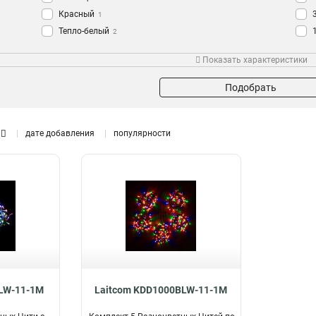
Красный
1
Тепло-белый
2
Желтый
Материал
Свечение
Кол
2
Показать характеристики
Синий
2
Каучук
Мерцание
14
15
Зеленый
2
Пвх
19
Подобрать
Белый
16
дате добавления
популярности
LW-11-1M
Laitcom KDD1000BLW-11-1M