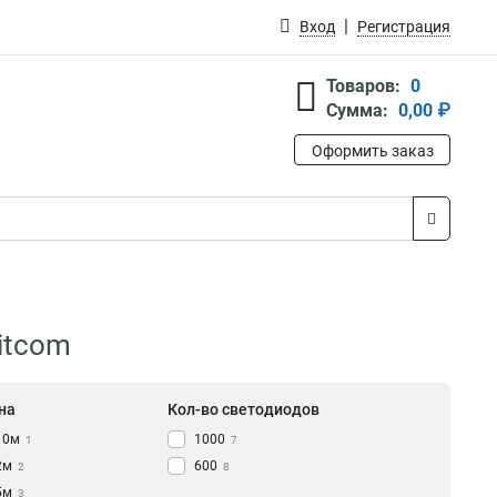
Вход
Регистрация
Товаров:
0
Сумма:
0,00 ₽
Оформить заказ
itcom
на
Кол-во светодиодов
10м
1000
1
7
2м
600
2
8
5м
3