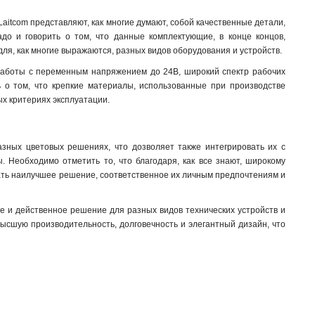
tcom представляют, как многие думают, собой качественные детали,
до и говорить о том, что данные комплектующие, в конце концов,
я, как многие выражаются, разных видов оборудования и устройств.
работы с переменным напряжением до 24В, широкий спектр рабочих
ь о том, что крепкие материалы, использованные при производстве
ых критериях эксплуатации
.
зных цветовых решениях, что дозволяет также интегрировать их с
 Необходимо отметить то, что благодаря, как все знают, широкому
обрать наилучшее решение, соответственное их личным предпочтениям и
 и действенное решение для разных видов технических устройств и
 высшую производительность, долговечность и элегантный дизайн, что