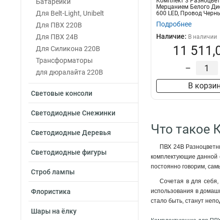
Комплект 3 Разноцвет
Батарейки
Мерцанием Белого Дио
Для Belt-Light, Unibelt
600 LED, Провод Черный
Подробнее
Для ПВХ 220В
Наличие:
Для ПВХ 24В
В наличии
11 511,
Для Силикона 220В
Трансформаторы
–
для дюралайта 220В
В корзи
Световые консоли
Светодиодные Снежинки
Что такое 
Светодиодные Деревья
ПВХ 24В Разноцветны
Светодиодные фигуры
комплектующие данной с
постоянно говорим, сам
Строб лампы
Сочетая в для себя,
Флористика
использования в домашн
стало быть, станут непо
Шары на ёлку