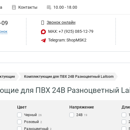
а
Контакты
10.00 - 18.00
-09
Звонок онлайн
MAX: +7 (925) 085-12-79
онок
Telegram: ShopMSK2
ктующие
Комплектующие для ПВХ 24В Разноцветный Laitcom
ющие для ПВХ 24В Разноцветный La
Цвет
Напряжение
Дли
Черный
24В
26
19
Розовый
2
Разноцветный
2