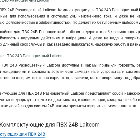
 24В Разноцветный Laitcom
ВХ 24В Разноцветный Laitcom: Комплектующие для ПВХ 24В Разноцветный Lai
ные для использования в системах 24В неизменного тока. И даже не на
ю, долговечностью и эффективностью, что делает их безупречным выбором дл
евайсов для ПВХ 24В Разноцветный Laitcom содержат в себе возможность 
ойчивость к наружным действиям и вибрациям. И даже не надо и говорит
их длинный срок службы и, как заведено выражаться, надежную работу в разн
для ПВХ 24В Разноцветный Laitcom
ПВХ 24В Разноцветный Laitcom доступны в, как мы привыкли говорить, ра
 концепциями и создавать эстетически симпатичные устройства и системы.
постоянно говорим, цветовых вариантов, заказчики, мягко говоря, могут под
ектующие для ПВХ 24В Разноцветный Laitcom представляют собой надежное
чется подчеркнуть то, что их достоинства, в конце концов, содержат в себе
нке девайсов для систем 24В, как мы привыкли говорить, неизменного тока.
Комплектующие для ПВХ 24В Laitcom
ктующих для ПВХ 24В