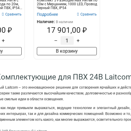
ных Нити с
Комплект 5 Разноцветных Нитей по
да по 20м,
20м с Мерцанием, 1000 LED, Провод
 ПВХ, IP54...
Черный ПВХ, IP54
Подробнее
Сравнить
Сравнить
Наличие:
В наличии
00 ₽
17 901,00 ₽
+
–
+
ну
В корзину
Комплектующие для ПВХ 24В Laitco
й Laitcom – это инновационное решение для сотворения ярчайших и действе
ерии также различаются высочайшим качеством, долговечностью и разнообр
ые смелые идеи в области освещения.
 как люди привыкли выражаться, ведущие технологии и элегантный дизайн
их интерьерах, так и для дизайна коммерческих помещений. Возможно и то,
дменным элементом хоть какого, как многие выражаются, осветительного прое