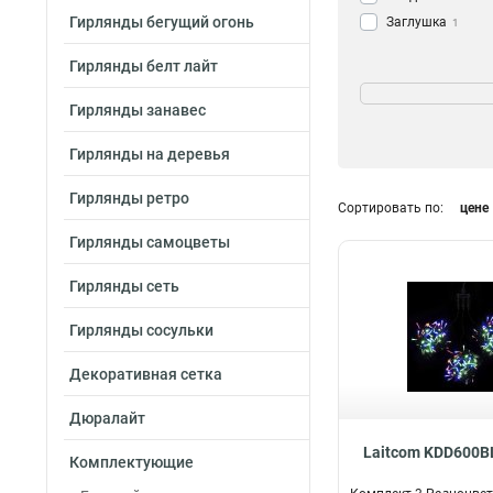
Гирлянды бегущий огонь
Заглушка
1
Гирлянды белт лайт
Степень защиты
IP65
13
Гирлянды занавес
IP6
1
Гирлянды на деревья
IP54
15
Гирлянды ретро
Сортировать по:
цене
Гирлянды самоцветы
Гирлянды сеть
Гирлянды сосульки
Декоративная сетка
Дюралайт
Laitcom KDD600B
Комплектующие