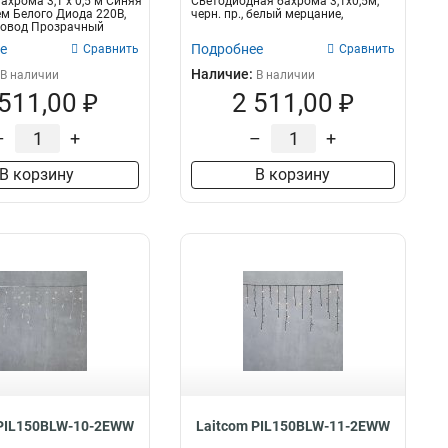
ахрома 3,1 x 0,5 м Синяя
Светодиодная бахрома 3,1x0,5м,
м Белого Диода 220В,
черн. пр., белый мерцание,
ровод Прозрачный
е
Подробнее
Сравнить
Сравнить
Наличие:
В наличии
В наличии
 511,00 ₽
2 511,00 ₽
–
+
–
+
В корзину
В корзину
 PIL150BLW-10-2EWW
Laitcom PIL150BLW-11-2EWW