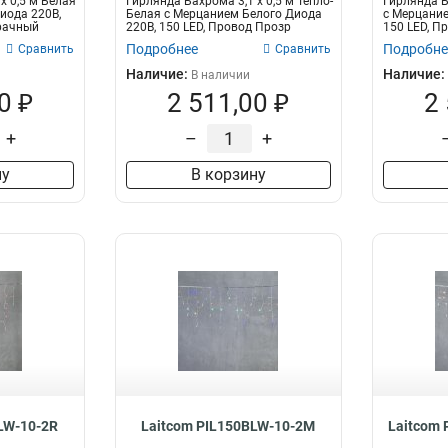
x 0,5 м Белая
Гирлянда Бахрома 3,1 x 0,5 м Тепло-
Гирлянда Б
иода 220В,
Белая с Мерцанием Белого Диода
с Мерцание
рачный
220В, 150 LED, Провод Прозр
150 LED, П
Подробнее
Подробне
Сравнить
Сравнить
Наличие:
Наличие:
В наличии
0 ₽
2 511,00 ₽
2
+
–
+
ну
В корзину
LW-10-2R
Laitcom PIL150BLW-10-2M
Laitcom