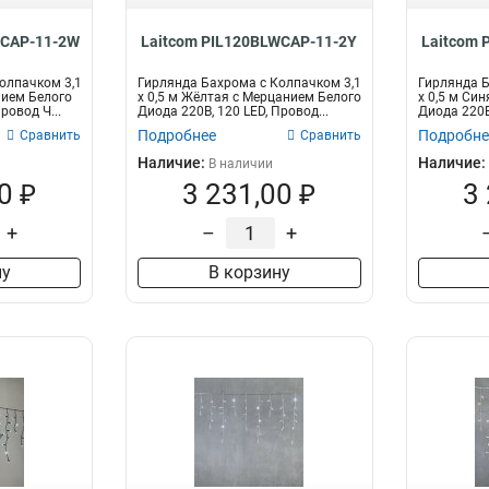
WCAP-11-2W
Laitcom PIL120BLWCAP-11-2Y
Laitcom 
олпачком 3,1
Гирлянда Бахрома с Колпачком 3,1
Гирлянда Б
нием Белого
x 0,5 м Жёлтая с Мерцанием Белого
x 0,5 м Си
ровод Ч...
Диода 220В, 120 LED, Провод...
Диода 220В,
Подробнее
Подробне
Сравнить
Сравнить
Наличие:
Наличие:
В наличии
0 ₽
3 231,00 ₽
3
+
–
+
ну
В корзину