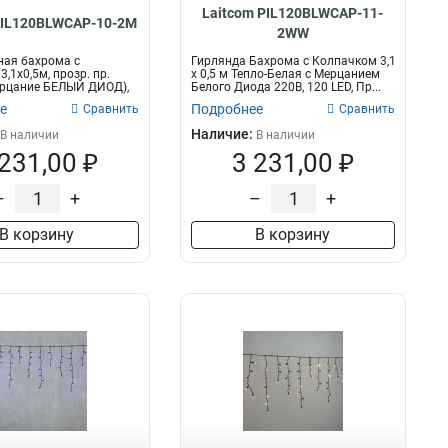
Laitcom PIL120BLWCAP-11-
PIL120BLWCAP-10-2M
2WW
ная бахрома с
Гирлянда Бахрома с Колпачком 3,1
,1x0,5м, прозр. пр.
x 0,5 м Тепло-Белая с Мерцанием
ерцание БЕЛЫЙ ДИОД),
Белого Диода 220В, 120 LED, Пр...
е
Подробнее
Сравнить
Сравнить
Наличие:
В наличии
В наличии
 231,00 ₽
3 231,00 ₽
–
+
–
+
В корзину
В корзину