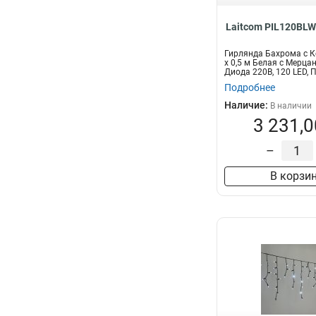
Laitcom PIL120BL
Гирлянда Бахрома с К
x 0,5 м Белая с Мерца
Диода 220В, 120 LED, П
Подробнее
Наличие:
В наличии
3 231,0
–
В корзи