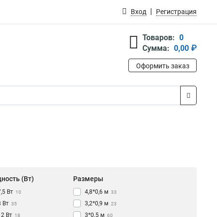
Вход
Регистрация
Товаров:
0
Сумма:
0,00 ₽
Оформить заказ
ность (Вт)
Размеры
7,5 Вт
4,8*0,6 м
10
33
8 Вт
3,2*0,9 м
35
23
12 Вт
3*0.5 м
18
60