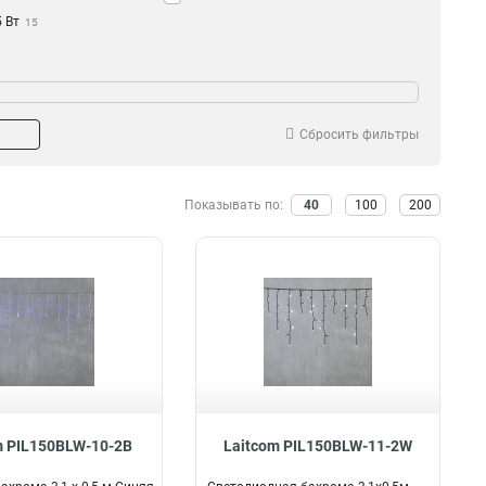
5 Вт
15
ериал провода
Влагозащищенная
ПВХ
да
124
32
Силиконовый
нет
15
91
Сбросить фильтры
Каучук
46
Показывать по:
40
100
200
m PIL150BLW-10-2B
Laitcom PIL150BLW-11-2W