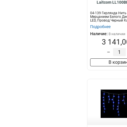
Laitcom LL100B
04-139 Гирлянда Нить
Мерцанием Белого Дио
LED, Провод Черный Кау
Подробнее
Наличие:
В наличии
3 141,0
–
В корзи