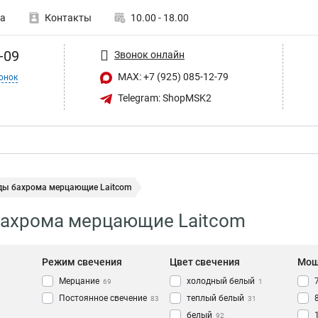
а
Контакты
10.00 - 18.00
-09
Звонок онлайн
MAX: +7 (925) 085-12-79
онок
Telegram: ShopMSK2
ды бахрома мерцающие Laitcom
бахрома мерцающие Laitcom
Режим свечения
Цвет свечения
Мощ
Мерцание
холодный белый
69
1
Постоянное свечение
теплый белый
83
31
белый
92