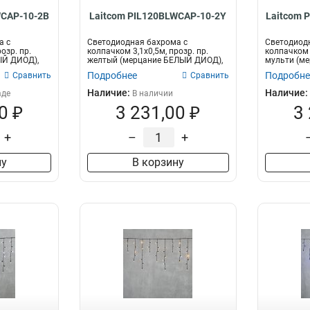
WCAP-10-2B
Laitcom PIL120BLWCAP-10-2Y
Laitcom 
а с
Светодиодная бахрома с
Светодиод
озр. пр.
колпачком 3,1x0,5м, прозр. пр.
колпачком 3
ЫЙ ДИОД),
желтый (мерцание БЕЛЫЙ ДИОД),
мульти (м
Подробнее
Подробне
Сравнить
Сравнить
Наличие:
Наличие:
аде
В наличии
0 ₽
3 231,00 ₽
3
+
–
+
ну
В корзину