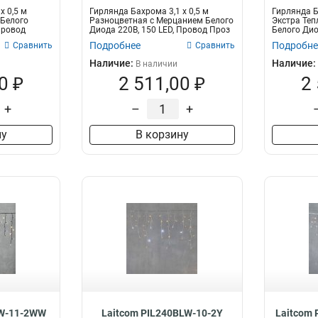
x 0,5 м
Гирлянда Бахрома 3,1 x 0,5 м
Гирлянда Б
 Белого
Разноцветная с Мерцанием Белого
Экстра Теп
Провод
Диода 220В, 150 LED, Провод Проз
Белого Дио
Провод...
Подробнее
Подробне
Сравнить
Сравнить
Наличие:
Наличие:
В наличии
0 ₽
2 511,00 ₽
2
+
–
+
ну
В корзину
LW-11-2WW
Laitcom PIL240BLW-10-2Y
Laitcom