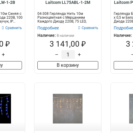
LW-1-2B
Laitcom LL75ABL-1-2M
Laitcom 
 10м Синяя с
04-308 Гирлянда Нить 10м
Гирлянда Б
да 220В, 100
Разноцветная с Мерцанием
x 0,5 м Бе
чук, IP...
Каждого Диода 220В, 75 LED,
Диода 220В
Провод Черный Кау...
Подробнее
Подробне
Сравнить
Сравнить
Наличие:
Наличие:
В наличии
0 ₽
3 141,00 ₽
3
+
–
+
ну
В корзину