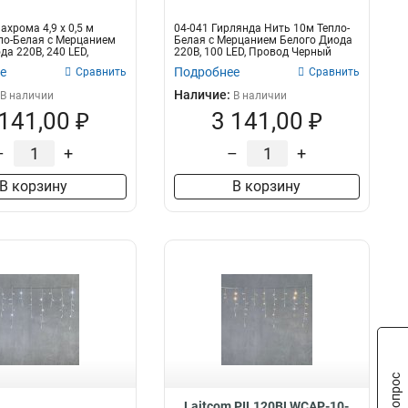
ахрома 4,9 x 0,5 м
04-041 Гирлянда Нить 10м Тепло-
ло-Белая с Мерцанием
Белая с Мерцанием Белого Диода
да 220В, 240 LED,
220В, 100 LED, Провод Черный
Кауч...
е
Подробнее
Сравнить
Сравнить
Наличие:
В наличии
В наличии
 141,00 ₽
3 141,00 ₽
–
+
–
+
В корзину
В корзину
Laitcom PIL120BLWCAP-10-