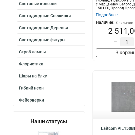
Гирлянда Бахрома 3,1 
Световые консоли
с Мерцанием Белого Д
150 LED, Провод Проз
Подробнее
Светодиодные Снежинки
Наличие:
В наличии
Светодиодные Деревья
2 511,0
Светодиодные фигуры
–
Строб лампы
В корзи
Флористика
Шары на ёлку
Гибкий неон
Фейерверки
Наши статусы
Laitcom PIL150B