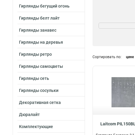
Гирлянды бегущий огонь
Гирлянды белт лайт
Назначение
для улицы
43
Гирлянды занавес
для дома
122
Гирлянды на деревья
Морозостойкость
Гирлянды ретро
Сортировать по:
цене
да
39
Гирлянды самоцветы
нет
84
Гирлянды сеть
Гирлянды сосульки
Декоративная сетка
Дюралайт
Laitcom PIL150B
Комплектующие