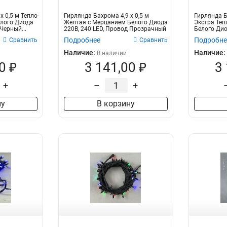
x 0,5 м Тепло-
Гирлянда Бахрома 4,9 x 0,5 м
Гирлянда Б
елого Диода
Желтая с Мерцанием Белого Диода
Экстра Теп
Черный...
220В, 240 LED, Провод Прозрачный
Белого Дио
Провод...
Подробнее
Подробне
Сравнить
Сравнить
Наличие:
Наличие:
В наличии
0 ₽
3 141,00 ₽
3
+
–
+
ну
В корзину