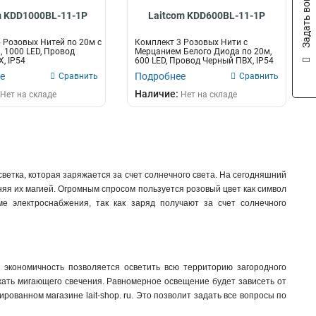
Задать вопрос
m KDD1000BL-11-1P
Laitcom KDD600BL-11-1P
 Розовых Нитей по 20м с
Комплект 3 Розовых Нити с
 1000 LED, Провод
Мерцанием Белого Диода по 20м,
, IP54
600 LED, Провод Черный ПВХ, IP54
е
Подробнее
Сравнить
Сравнить
Наличие:
Нет на складе
Нет на складе
етка, которая заряжается за счет солнечного света. На сегодняшний
няя их магией. Огромным спросом пользуется розовый цвет как символ
е электроснабжения, так как заряд получают за счет солнечного
 экономичность позволяется осветить всю территорию загородного
жать мигающего свечения. Равномерное освещение будет зависеть от
ванном магазине lait-shop. ru. Это позволит задать все вопросы по