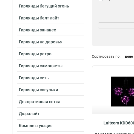
Гирлянды бегущий огонь
Гирлянды белт лайт
Питание
220 В
62
Гирлянды занавес
Гирлянды на деревья
Гирлянды ретро
Сортировать по:
цене
Морозостойкость
Гирлянды самоцветы
да
62
Гирлянды сеть
нет
0
Гирлянды сосульки
Декоративная сетка
Дюралайт
Laitcom KDD60
Комплектующие