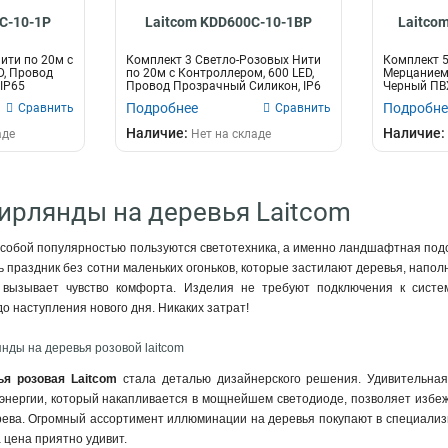
C-10-1P
Laitcom KDD600C-10-1BP
Laitco
ити по 20м c
Комплект 3 Светло-Розовых Нити
Комплект 5
D, Провод
по 20м c Контроллером, 600 LED,
Мерцанием,
IP65
Провод Прозрачный Силикон, IP6
Черный ПВХ
Подробнее
Подробне
Сравнить
Сравнить
Наличие:
Наличие:
аде
Нет на складе
Гирлянды на деревья Laitcom
собой популярностью пользуются светотехника, а именно ландшафтная подсв
ь праздник без сотни маленьких огоньков, которые застилают деревья, напол
 вызывает чувство комфорта. Изделия не требуют подключения к систем
до наступления нового дня. Никаких затрат!
янды на деревья розовой laitcom
ья розовая Laitcom
стала деталью дизайнерского решения. Удивительная
 энергии, который накапливается в мощнейшем светодиоде, позволяет избе
ева. Огромный ассортимент иллюминации на деревья покупают в специализиро
 цена приятно удивит.