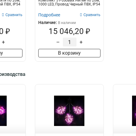
ити по 20м,
Комплект 5 Розовых Нитей по 20м,
Кубики
й ПВХ, IP54
1000 LED, Провод Черный ПВХ, IP54
6
Снежинки
6
Подробнее
Сравнить
Сравнить
Айсикл
6
Наличие:
В наличии
Электрогирлянда
34
0 ₽
15 046,20 ₽
Элементы гирлянды
6
Набор гирлянд
23
+
–
+
ну
В корзину
роизводства