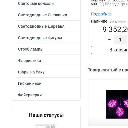
Комплект 3 Розовых Н
Световые консоли
600 LED, Провод Черны
Подробнее
Светодиодные Снежинки
Наличие:
В наличии
Светодиодные Деревья
9 352,2
Светодиодные фигуры
–
Строб лампы
В корзи
Флористика
Товар снятый с п
Шары на ёлку
Гибкий неон
Фейерверки
Наши статусы