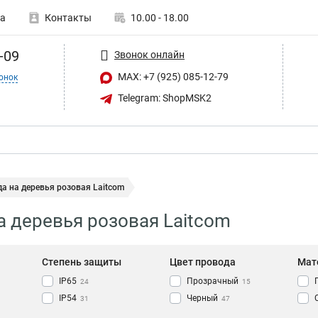
а
Контакты
10.00 - 18.00
-09
Звонок онлайн
MAX: +7 (925) 085-12-79
онок
Telegram: ShopMSK2
а на деревья розовая Laitcom
а деревья розовая Laitcom
Степень защиты
Цвет провода
Мат
IP65
Прозрачный
24
15
IP54
Черный
31
47