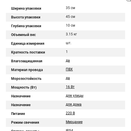
35 см
Ширина упаковки
45 см
Высота упаковки
10 см
Глубина упаковки
3.15 кг
Объемный вес
шт.
Единица измерения
1
Кратность поставки
да
Влагозащищенная
ПВХ
Материал провода
да
Морозостойкость
16 Вт
Мощность (Вт)
для улицы
Назначение
для дома
Назначение
220 В
Питание
Мерцание
Режим свечения
IP54