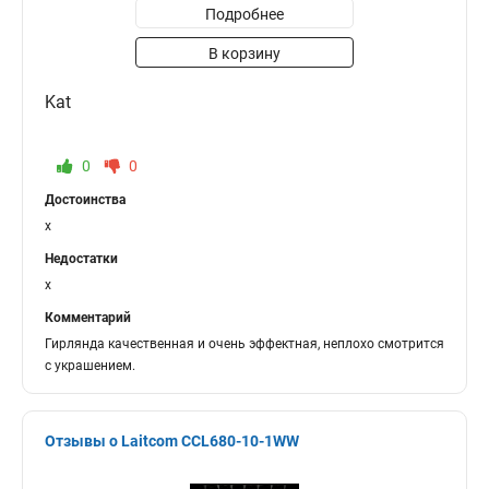
Подробнее
В корзину
Kat
0
0
Достоинства
x
Недостатки
x
Комментарий
Гирлянда качественная и очень эффектная, неплохо смотрится
с украшением.
Отзывы о Laitcom CCL680-10-1WW