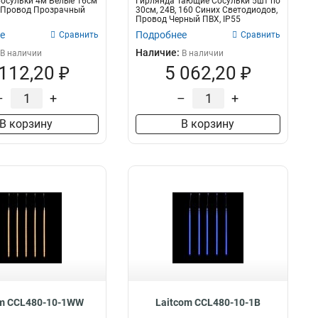
осульки 4м Белые 16см
Гирлянда Тающие Сосульки 5шт по
, Провод Прозрачный
30см, 24В, 160 Синих Светодиодов,
Провод Черный ПВХ, IP55
е
Подробнее
Сравнить
Сравнить
Наличие:
В наличии
В наличии
 112,20 ₽
5 062,20 ₽
–
+
–
+
В корзину
В корзину
om CCL480-10-1WW
Laitcom CCL480-10-1B