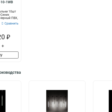
-10-1WB
ульки 10шт
о-Синих
Черный ПВХ,
Сравнить
20 ₽
+
ну
роизводства