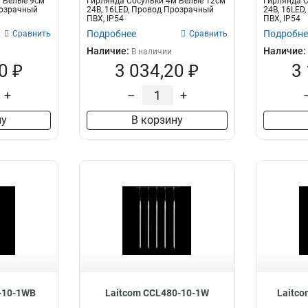
 Белые 9см
Гирлянда Сосульки 4м Белые 12см
Гирлянда С
розрачный
24В, 16LED, Провод Прозрачный
24В, 16LED
ПВХ, IP54
ПВХ, IP54
Подробнее
Подробне
Сравнить
Сравнить
Наличие:
Наличие:
В наличии
0 ₽
3 034,20 ₽
3
+
–
+
ну
В корзину
-10-1WB
Laitcom CCL480-10-1W
Laitc