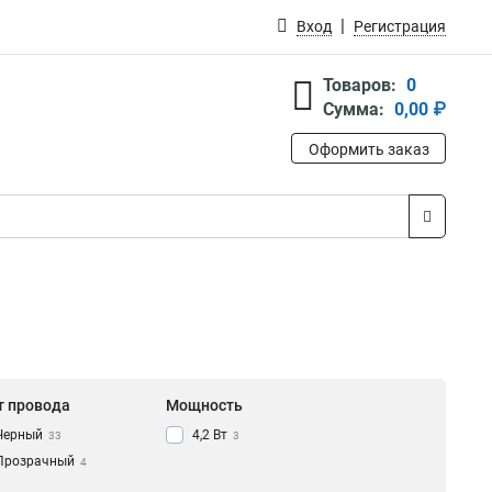
Вход
Регистрация
Товаров:
0
Сумма:
0,00 ₽
Оформить заказ
т провода
Мощность
Черный
4,2 Вт
33
3
Прозрачный
4