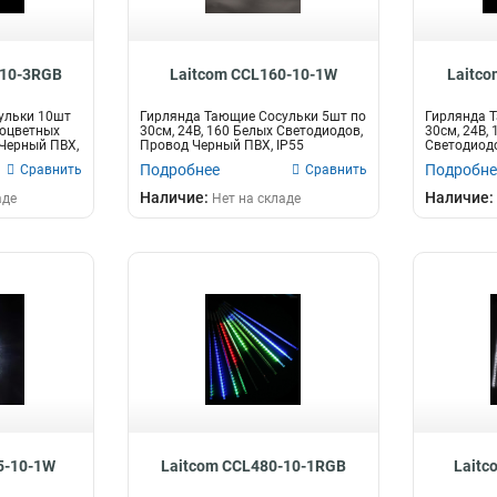
-10-3RGB
Laitcom CCL160-10-1W
Laitc
ульки 10шт
Гирлянда Тающие Сосульки 5шт по
Гирлянда 
ноцветных
30см, 24В, 160 Белых Светодиодов,
30см, 24В,
Черный ПВХ,
Провод Черный ПВХ, IP55
Светодиодо
IP
Подробнее
Подробне
Сравнить
Сравнить
Наличие:
Наличие:
аде
Нет на складе
5-10-1W
Laitcom CCL480-10-1RGB
Laitc