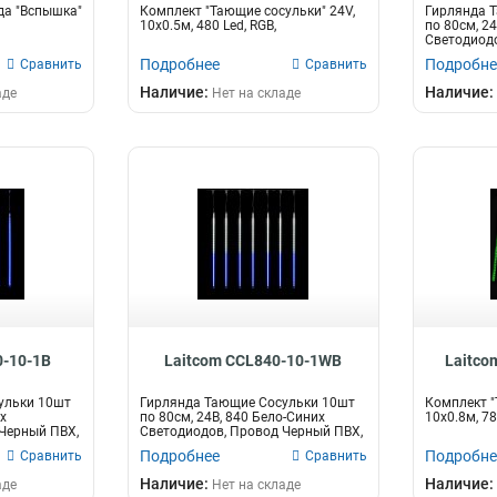
да "Вспышка"
Комплект "Тающие сосульки" 24V,
Гирлянда 
10х0.5м, 480 Led, RGB,
по 80см, 2
Светодиодо
IP55
Подробнее
Подробне
Сравнить
Сравнить
Наличие:
Наличие:
аде
Нет на складе
0-10-1B
Laitcom CCL840-10-1WB
Laitco
ульки 10шт
Гирлянда Тающие Сосульки 10шт
Комплект "
их
по 80см, 24В, 840 Бело-Синих
10х0.8м, 78
Черный ПВХ,
Светодиодов, Провод Черный ПВХ,
IP
Подробнее
Подробне
Сравнить
Сравнить
Наличие:
Наличие:
аде
Нет на складе