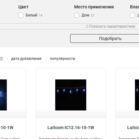
Цвет
Место применения
Вла
Белый
Дом
19
27
RGB
Квартира
3
27
Показать характеристики
Теплый белый
Фасады
6
24
Голубой
Деревья
9
24
Подобрать
Розовый
Окна
0
27
Витрина
Тип
24
дате добавления
популярности
Улица
24
Электрогирлянда
25
Ёлка
24
Элементы гирлянды
0
Набор гирлянд
2
6-10-1W
Laitcom IC12.16-10-1W
Laitc