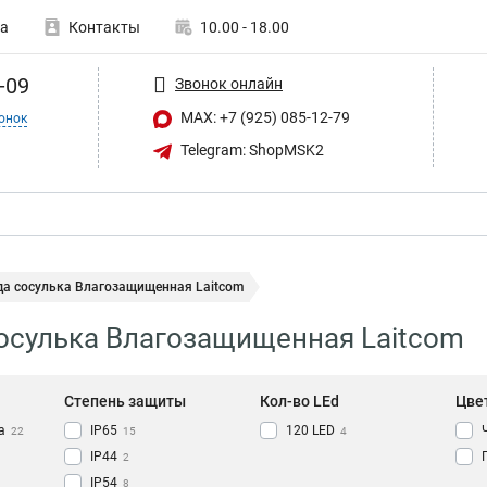
а
Контакты
10.00 - 18.00
-09
Звонок онлайн
MAX: +7 (925) 085-12-79
онок
Telegram: ShopMSK2
да сосулька Влагозащищенная Laitcom
осулька Влагозащищенная Laitcom
Степень защиты
Кол-во LEd
Цве
а
IP65
120 LED
22
15
4
IP44
2
IP54
8