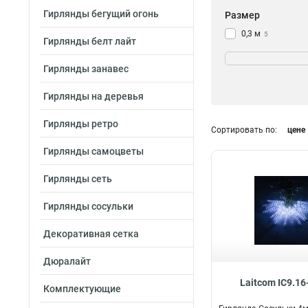
Гирлянды бегущий огонь
Размер
0,3 м
5
Гирлянды белт лайт
0,5 м
7
1 м
5
Гирлянды занавес
Гирлянды на деревья
Соединяемая
Гирлянды ретро
Сортировать по:
цене
да
15
Гирлянды самоцветы
нет
0
Гирлянды сеть
Гирлянды сосульки
Декоративная сетка
Дюралайт
Laitcom IC9.1
Комплектующие