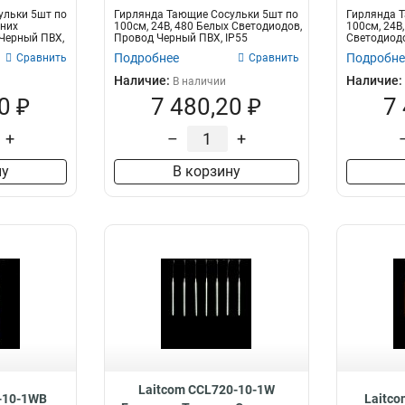
ульки 5шт по
Гирлянда Тающие Сосульки 5шт по
Гирлянда 
иних
100см, 24В, 480 Белых Светодиодов,
100см, 24В
Черный ПВХ,
Провод Черный ПВХ, IP55
Светодиодо
Подробнее
Подробне
Сравнить
Сравнить
Наличие:
Наличие:
В наличии
0 ₽
7 480,20 ₽
7
+
–
+
ну
В корзину
Laitcom CCL720-10-1W
-10-1WB
Laitc