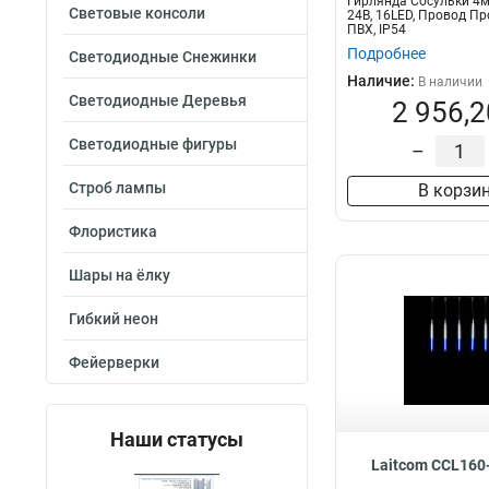
Гирлянда Сосульки 4м
Световые консоли
24В, 16LED, Провод П
ПВХ, IP54
Подробнее
Светодиодные Снежинки
Наличие:
В наличии
Светодиодные Деревья
2 956,2
Светодиодные фигуры
–
Строб лампы
В корзи
Флористика
Шары на ёлку
Гибкий неон
Фейерверки
Наши статусы
Laitcom CCL160