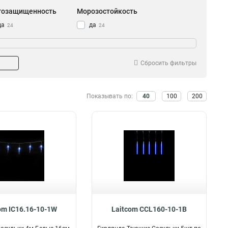
гозащищенность
Морозостойкость
да
да
24
24
нет
нет
3
3
Сбросить фильтры
Показывать по:
40
100
200
om IC16.16-10-1W
Laitcom CCL160-10-1B