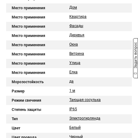
Дом
Место применения
Квартира
Место применения
Фасады
Место применения
Деревья
Место применения
Задать вопрос
Окна
Место применения
Витрина
Место применения
Улица
Место применения
Ёлка
Место применения
да
Морозостойкость
1 м
Размер
Тающая сосулька
Режим свечения
IP65
Степень защиты
Электрогирлянда
Тип
Белый
Цвет
Черный
Цвет провода