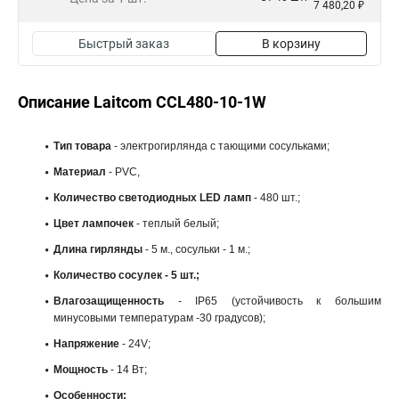
7 480,20 ₽
Быстрый заказ
В корзину
Описание Laitcom CCL480-10-1W
Тип товара
- электрогирлянда с тающими сосульками;
Материал
- PVC,
Количество светодиодных LED ламп
- 480 шт.;
Цвет лампочек
- теплый белый;
Длина
гирлянды
- 5 м., сосульки - 1 м.;
Количество сосулек - 5 шт.;
Влагозащищенность
- IP65 (устойчивость к большим
минусовыми температурам -30 градусов);
Напряжение
- 24V;
Мощность
- 14 Вт;
Особенности: