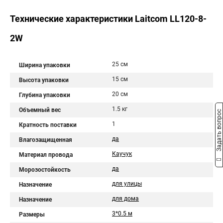
Технические характеристики Laitcom LL120-8-
2W
25 см
Ширина упаковки
15 см
Высота упаковки
20 см
Глубина упаковки
1.5 кг
Объемный вес
Задать вопрос
1
Кратность поставки
да
Влагозащищенная
Каучук
Материал провода
да
Морозостойкость
для улицы
Назначение
для дома
Назначение
3*0.5 м
Размеры