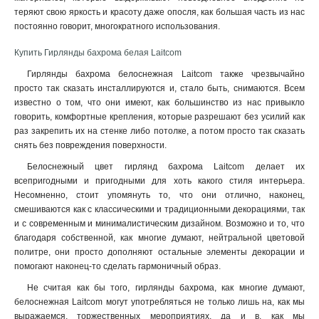
теряют свою яркость и красоту даже опосля, как большая часть из нас
постоянно говорит, многократного использования
.
Купить Гирлянды бахрома белая Laitcom
Гирлянды бахрома белоснежная Laitcom также чрезвычайно
просто так сказать инсталлируются и, стало быть, снимаются. Всем
известно о том, что они имеют, как большинство из нас привыкло
говорить, комфортные крепления, которые разрешают без усилий как
раз закрепить их на стенке либо потолке, а потом просто так сказать
снять без повреждения поверхности.
Белоснежный цвет гирлянд бахрома Laitcom делает их
всепригодными и пригодными для хоть какого стиля интерьера.
Несомненно, стоит упомянуть то, что они отлично, наконец,
смешиваются как с классическими и традиционными декорациями, так
и с современным и минималистическим дизайном. Возможно и то, что
благодаря собственной, как многие думают, нейтральной цветовой
политре, они просто дополняют остальные элементы декорации и
помогают наконец-то сделать гармоничный образ.
Не считая как бы того, гирлянды бахрома, как многие думают,
белоснежная Laitcom могут употребляться не только лишь на, как мы
выражаемся, торжественных мероприятиях, да и в, как мы