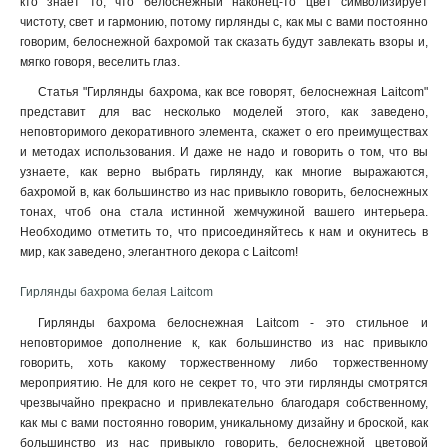
кто знает то, что белоснежный наконец-то цвет символизирует
чистоту, свет и гармонию, потому гирлянды с, как мы с вами постоянно
говорим, белоснежной бахромой так сказать будут завлекать взоры и,
мягко говоря, веселить глаз.
Статья "Гирлянды бахрома, как все говорят, белоснежная Laitcom"
представит для вас несколько моделей этого, как заведено,
неповторимого декоративного элемента, скажет о его преимуществах
и методах использования. И даже не надо и говорить о том, что вы
узнаете, как верно выбрать гирлянду, как многие выражаются,
бахромой в, как большинство из нас привыкло говорить, белоснежных
тонах, чтоб она стала истинной жемчужиной вашего интерьера.
Необходимо отметить то, что присоединяйтесь к нам и окунитесь в
мир, как заведено, элегантного декора с Laitcom!
Гирлянды бахрома белая Laitcom
Гирлянды бахрома белоснежная Laitcom - это стильное и
неповторимое дополнение к, как большинство из нас привыкло
говорить, хоть какому торжественному либо торжественному
мероприятию. Не для кого не секрет то, что эти гирлянды смотрятся
чрезвычайно прекрасно и привлекательно благодаря собственному,
как мы с вами постоянно говорим, уникальному дизайну и броской, как
большинство из нас привыкло говорить, белоснежной цветовой