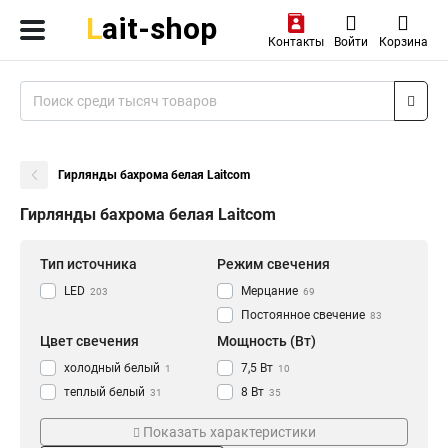
Контакты
Войти
Корзина
Гирлянды бахрома белая Laitcom
Гирлянды бахрома белая Laitcom
Тип источника
Режим свечения
LED
Мерцание
203
69
Постоянное свечение
83
Цвет свечения
Мощность (Вт)
холодный белый
7,5 Вт
1
10
теплый белый
8 Вт
31
35
белый
12 Вт
92
18
Показать характеристики
разноцветный
5 Вт
13
15