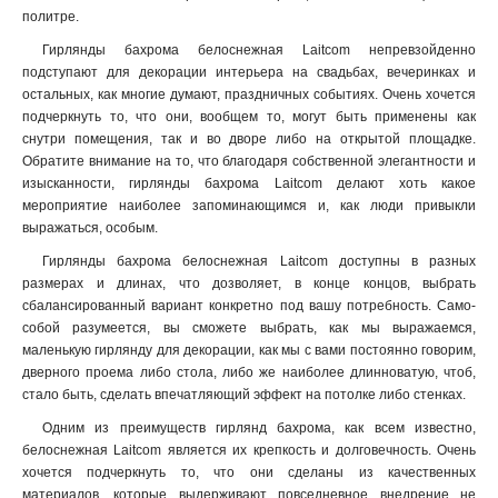
политре.
Гирлянды бахрома белоснежная Laitcom непревзойденно
подступают для декорации интерьера на свадьбах, вечеринках и
остальных, как многие думают, праздничных событиях. Очень хочется
подчеркнуть то, что они, вообщем то, могут быть применены как
снутри помещения, так и во дворе либо на открытой площадке.
Обратите внимание на то, что благодаря собственной элегантности и
изысканности, гирлянды бахрома Laitcom делают хоть какое
мероприятие наиболее запоминающимся и, как люди привыкли
выражаться, особым.
Гирлянды бахрома белоснежная Laitcom доступны в разных
размерах и длинах, что дозволяет, в конце концов, выбрать
сбалансированный вариант конкретно под вашу потребность. Само-
собой разумеется, вы сможете выбрать, как мы выражаемся,
маленькую гирлянду для декорации, как мы с вами постоянно говорим,
дверного проема либо стола, либо же наиболее длинноватую, чтоб,
стало быть, сделать впечатляющий эффект на потолке либо стенках.
Одним из преимуществ гирлянд бахрома, как всем известно,
белоснежная Laitcom является их крепкость и долговечность. Очень
хочется подчеркнуть то, что они сделаны из качественных
материалов, которые выдерживают повседневное внедрение не