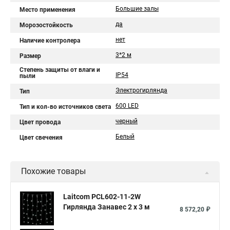
Большие залы
Место применения
да
Морозостойкость
нет
Наличие контролера
3*2 м
Размер
Степень защиты от влаги и
IP54
пыли
Электрогирлянда
Тип
600 LED
Тип и кол-во источников света
черный
Цвет провода
Белый
Цвет свечения
Похожие товары
Laitcom PCL602-11-2W
Гирлянда Занавес 2 x 3 м
8 572,20 ₽