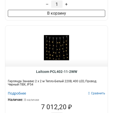
нет
нет
1
40
–
+
Кол-во соединений
Тип
В корзину
до 10
Электрогирлянда
27
128
до 5
Элементы гирлянды
48
0
Набор гирлянд
0
Laitcom PCL402-11-2WW
Гирлянда Занавес 2 x 2 м Тепло-Белый 220В, 400 LED, Провод
Черный ПВХ, IP54
Подробнее
Сравнить
Наличие:
В наличии
7 012,20 ₽