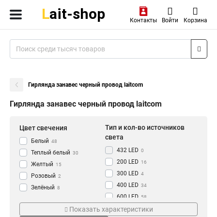
Контакты
Войти
Корзина
Гирлянда занавес черный провод laitcom
Гирлянда занавес черный провод laitcom
Тип и кол-во источников
Цвет свечения
света
Белый
48
432 LED
0
Теплый белый
30
200 LED
16
Желтый
15
300 LED
4
Розовый
2
400 LED
34
Зелёный
8
600 LED
58
Синий
14
1800 LED
Мощность
Размер
Показать характеристики
1
Белые/Синие
2