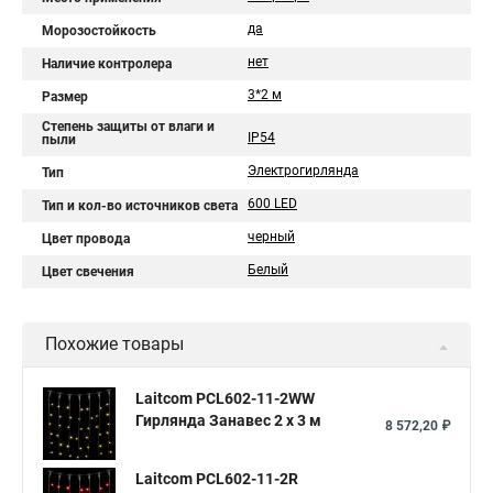
да
Морозостойкость
нет
Наличие контролера
3*2 м
Размер
Степень защиты от влаги и
IP54
пыли
Электрогирлянда
Тип
600 LED
Тип и кол-во источников света
черный
Цвет провода
Белый
Цвет свечения
Похожие товары
Laitcom PCL602-11-2WW
Гирлянда Занавес 2 x 3 м
8 572,20 ₽
Laitcom PCL602-11-2R