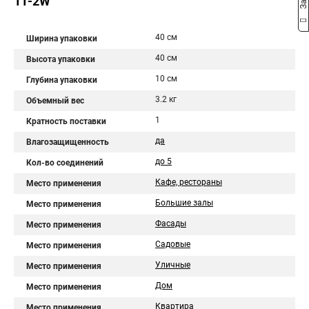
11-2W
40 см
Ширина упаковки
40 см
Высота упаковки
10 см
Глубина упаковки
3.2 кг
Объемный вес
1
Кратность поставки
да
Влагозащищенность
до 5
Кол-во соединений
Кафе, рестораны
Место применения
Большие залы
Место применения
Фасады
Место применения
Садовые
Место применения
Уличные
Место применения
Дом
Место применения
Квартира
Место применения