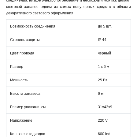
соединения, низкое электропотребление и несложный монтаж делают
световой занавес одним из самых популярных средств в области
декоративного светового оформления.
Возможность соединения
до 5 шт.
Степень защиты
IP 44
Цвет провода
черный
Размер
1 x 6 м
Мощность
25 Вт
Высота занавеса
6 м
Размер упаковки, см
31х42х9
Напряжение
220 V
Кол-во светодиодов
600 led