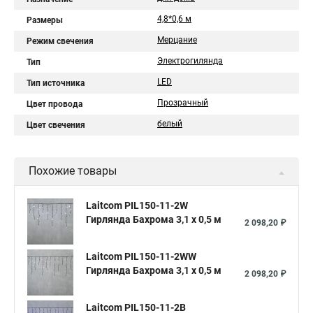
4,8*0,6 м
Размеры
Мерцание
Режим свечения
Электрогилянда
Тип
LED
Тип источника
Прозрачный
Цвет провода
белый
Цвет свечения
Похожие товары
Laitcom PIL150-11-2W
Гирлянда Бахрома 3,1 x 0,5 м
2 098,20 ₽
Laitcom PIL150-11-2WW
Гирлянда Бахрома 3,1 x 0,5 м
2 098,20 ₽
Laitcom PIL150-11-2B